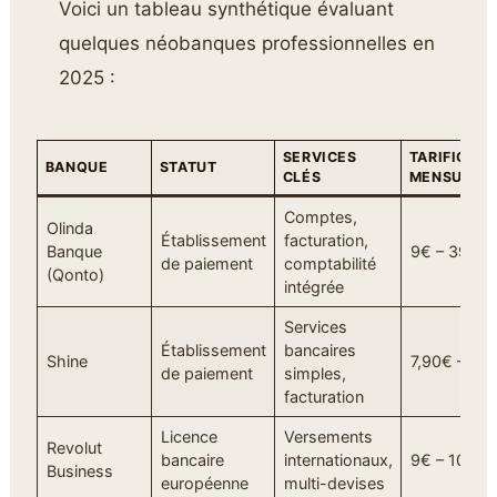
Voici un tableau synthétique évaluant
quelques néobanques professionnelles en
2025 :
SERVICES
TARIFICATI
BANQUE
STATUT
CLÉS
MENSUELL
Comptes,
Olinda
Établissement
facturation,
Banque
9€ – 39€
de paiement
comptabilité
(Qonto)
intégrée
Services
Établissement
bancaires
Shine
7,90€ – 20
de paiement
simples,
facturation
Licence
Versements
Revolut
bancaire
internationaux,
9€ – 100€+
Business
européenne
multi-devises