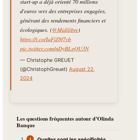
start-up a déjà orienté 70 millions
d'euros vers des entreprises engagées,
générant des rendements financiers et
écologiques. (
@Midilibre
)
https://t.co/IaFjZ8f7vb
pic.twitter.com/nDyBLgOU3N
— Christophe GREUET
(@ChristophGreuet)
August 22,
2024
Les questions fréquentes autour d’Olinda
Banque
Quelles sont les spécificités