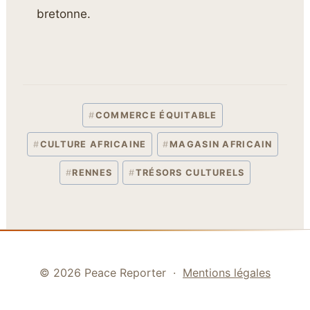
bretonne.
#
COMMERCE ÉQUITABLE
#
CULTURE AFRICAINE
#
MAGASIN AFRICAIN
Étiquettes de la publication :
#
RENNES
#
TRÉSORS CULTURELS
© 2026 Peace Reporter ·
Mentions légales