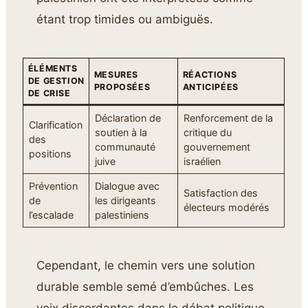
étant trop timides ou ambiguës.
ÉLÉMENTS
MESURES
RÉACTIONS
DE GESTION
PROPOSÉES
ANTICIPÉES
DE CRISE
Déclaration de
Renforcement de la
Clarification
soutien à la
critique du
des
communauté
gouvernement
positions
juive
israélien
Prévention
Dialogue avec
Satisfaction des
de
les dirigeants
électeurs modérés
l’escalade
palestiniens
Cependant, le chemin vers une solution
durable semble semé d’embûches. Les
voix discordantes dans le débat politique