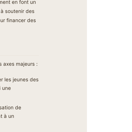
ment en font un
 à soutenir des
ur financer des
s axes majeurs :
er les jeunes des
i une
isation de
nt à un