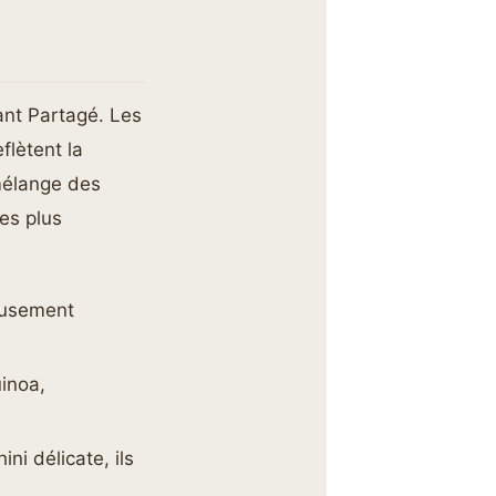
ant Partagé. Les
flètent la
mélange des
es plus
eusement
uinoa,
ni délicate, ils