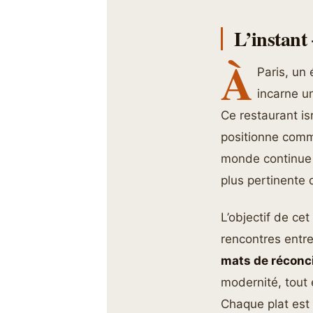
L’instant 
À
Paris, un
incarne un
Ce restaurant is
positionne comme
monde continue d
plus pertinente 
L’objectif de ce
rencontres entr
mats de réconci
modernité, tout 
Chaque plat est 