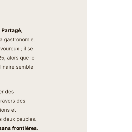
t Partagé
,
 la gastronomie.
voureux ; il se
5, alors que le
ulinaire semble
er des
travers des
tions et
es deux peuples.
sans frontières
.