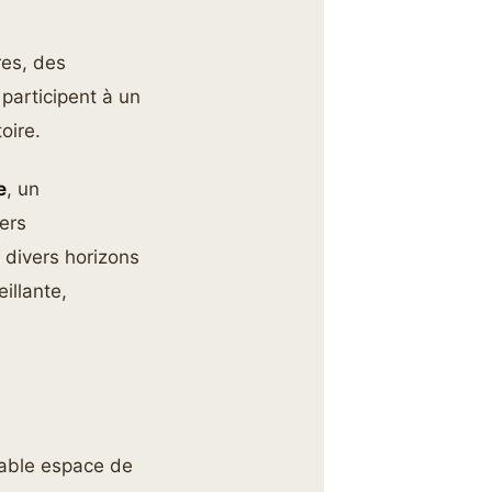
res, des
participent à un
oire.
e
, un
ers
 divers horizons
illante,
table espace de