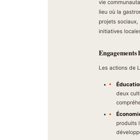
vie communautai
lieu où la gastr
projets sociaux
initiatives local
Engagements 
Les actions de 
Éducatio
deux cult
compréhe
Économie
produits 
développ