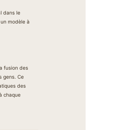
l dans le
t un modèle à
la fusion des
es gens. Ce
atiques des
 à chaque