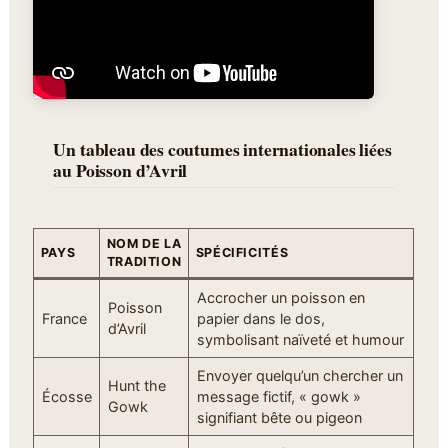
Un tableau des coutumes internationales liées
au Poisson d’Avril
NOM DE LA
PAYS
SPÉCIFICITÉS
TRADITION
Accrocher un poisson en
Poisson
France
papier dans le dos,
d’Avril
symbolisant naïveté et humour
Envoyer quelqu’un chercher un
Hunt the
Écosse
message fictif, « gowk »
Gowk
signifiant bête ou pigeon