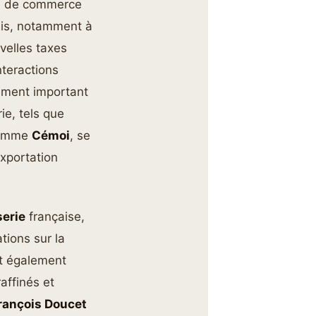
ère de commerce
çais, notamment à
velles taxes
nteractions
lement important
ie, tels que
 comme
Cémoi
, se
exportation
serie
française,
tions sur la
nt également
affinés et
rançois Doucet