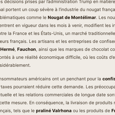
es décisions prises par l’administration Trump en mati
nal portent un coup sévère à l’industrie du nougat fran
mblématiques comme le
Nougat de Montélimar
. Les nou
entrent en vigueur dans les mois à venir, modifient les i
re la France et les États-Unis, un marché traditionnel
eurs français. Les artisans et les entreprises de confiser
e Hermé
,
Fauchon
, ainsi que les marques de chocolat
ontés à une réalité économique difficile, où les coûts d’
sidérablement.
onsommateurs américains ont un penchant pour la
confi
rtaxes pourraient réduire cette demande. Les préoccupa
ectuelle et les relations commerciales de longue date so
ette mesure. En conséquence, la livraison de produits r
nçais, tels que le
praliné Valrhona
ou les produits de
F