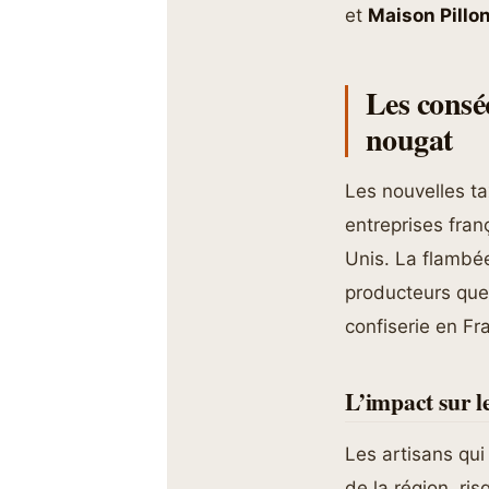
et
Maison Pillo
Les consé
nougat
Les nouvelles t
entreprises fra
Unis. La flambée 
producteurs que 
confiserie en Fr
L’impact sur l
Les artisans qui
de la région, ri