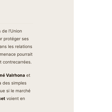
 de l’Union
r protéger ses
ns les relations
e menace pourrait
t contrecarrées.
iné Valrhona
et
là des simples
rdue si le marché
cet
voient en