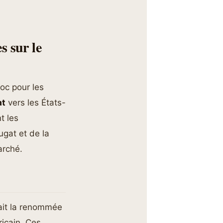
s sur le
oc pour les
at
vers les États-
t les
ugat et de la
arché.
fait la renommée
ricain. Ces