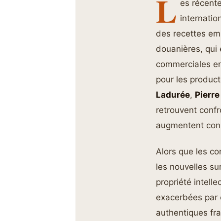
L
es récent
internatio
des recettes e
douanières, qui 
commerciales ent
pour les product
Ladurée
,
Pierr
retrouvent confr
augmentent con
Alors que les c
les nouvelles su
propriété intell
exacerbées par c
authentiques fra