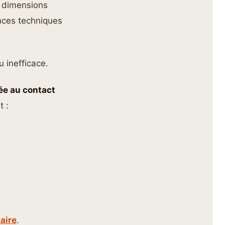
: dimensions
nces techniques
 inefficace.
ée au contact
t :
aire
.