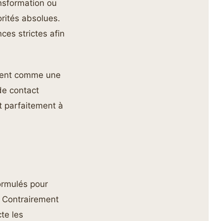
ansformation ou
orités absolues.
ces strictes afin
ent comme une
de contact
t parfaitement à
ormulés pour
. Contrairement
te les