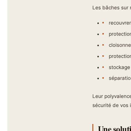
Les bâches sur m
recouvre
protecti
cloisonn
protectio
stockage
séparatio
Leur polyvalence
sécurité de vos i
Une solut