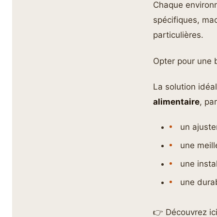
Chaque environn
spécifiques, ma
particulières.
Opter pour une 
La solution idéa
alimentaire
, pa
un ajuste
une meill
une instal
une durab
👉 Découvrez ic