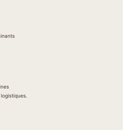
minants
ines
logistiques.