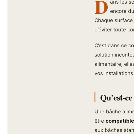
D
ans les se
encore du 
Chaque surface e
d’éviter toute c
C’est dans ce c
solution incont
alimentaire, ell
vos installations
Qu’est-ce
Une bâche alime
être
compatibles
aux bâches stand