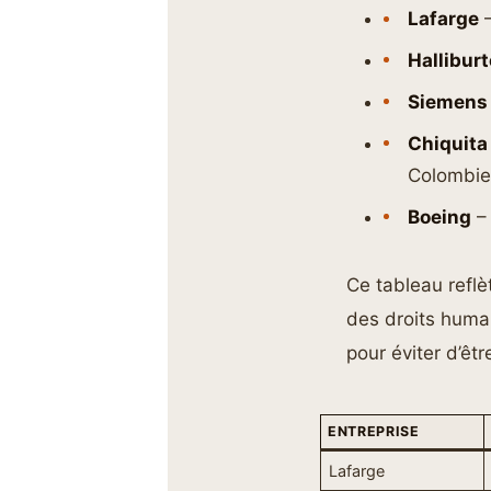
Lafarge
–
Hallibur
Siemens
Chiquita
Colombi
Boeing
– 
Ce tableau refl
des droits humai
pour éviter d’êtr
ENTREPRISE
Lafarge