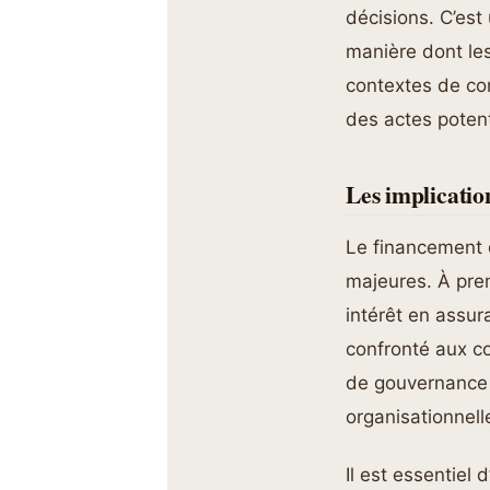
décisions. C’est
manière dont le
contextes de conf
des actes potent
Les implicatio
Le financement 
majeures. À prem
intérêt en assur
confronté aux co
de gouvernance m
organisationnell
Il est essentiel 