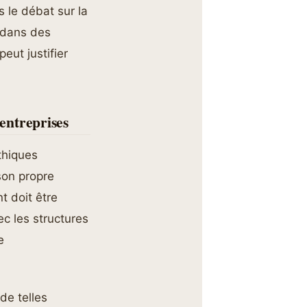
s le débat sur la
 dans des
eut justifier
entreprises
thiques
son propre
t doit être
c les structures
e
 de telles