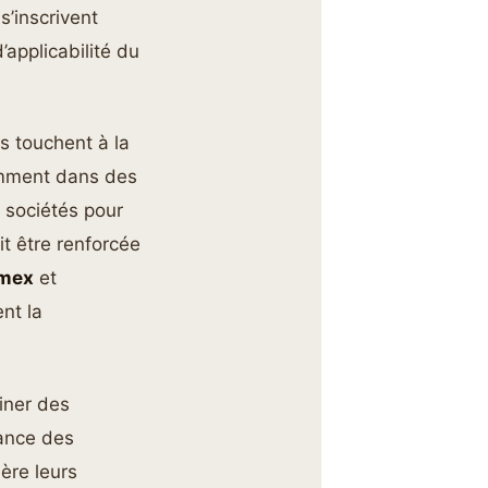
s’inscrivent
applicabilité du
s touchent à la
tamment dans des
 sociétés pour
it être renforcée
mex
et
nt la
iner des
sance des
ère leurs