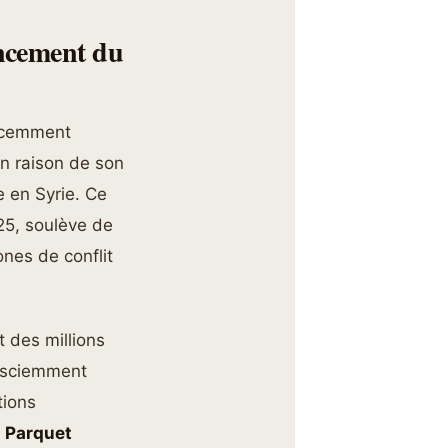
ancement du
récemment
en raison de son
 en Syrie. Ce
025, soulève de
nes de conflit
t des millions
a sciemment
tions
e
Parquet