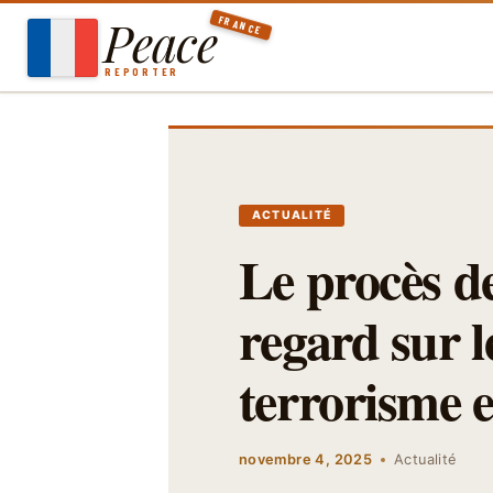
Aller
Peace
FRANCE
au
contenu
REPORTER
ACTUALITÉ
Le procès d
regard sur 
terrorisme 
novembre 4, 2025
Actualité