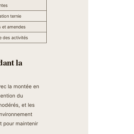
ntes
tion ternie
s et amendes
e des activités
dant la
vec la montée en
tention du
modérés, et les
environnement
 pour maintenir