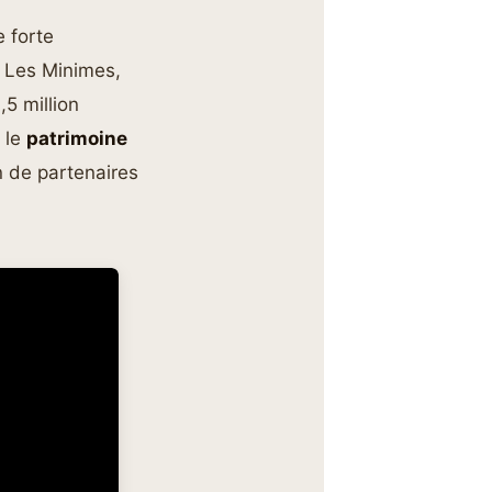
 forte
S Les Minimes,
,5 million
r le
patrimoine
en de partenaires