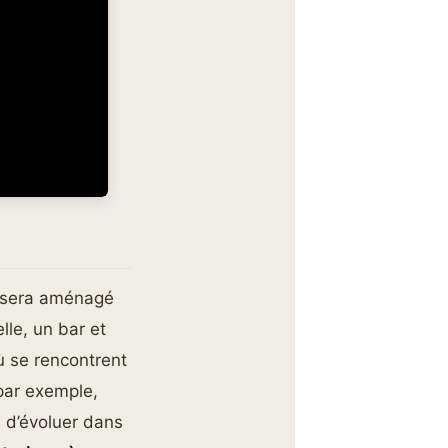
l sera aménagé
lle, un bar et
ù se rencontrent
 par exemple,
s d’évoluer dans