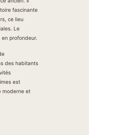
e ancien. Il
toire fascinante
s, ce lieu
iales. Le
s en profondeur.
de
ns des habitants
vités
nimes est
ce moderne et