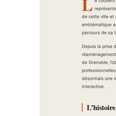
L
e couvent 
représent
de cette ville e
emblématique asp
parcours de sa t
Depuis la prise 
réaménagement a
de Grenoble, l’o
professionnelles
désormais une in
interactive.
L’histoir