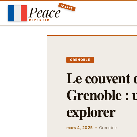
Aller
Peace
FRANCE
au
contenu
REPORTER
GRENOBLE
Le couvent 
Grenoble : u
explorer
mars 4, 2025
Grenoble