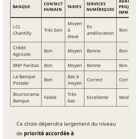
ADAPTAT
CONTACT
SERVICES
BANQUE
TARIFS
PROJET
HUMAIN
NUMÉRIQUES
IMMOBIL
Moyen
LCL
En
Très bon
à
Bon
Chantilly
amélioration
élevé
Crédit
Bon
Moyen
Bonne
Bon
Agricole
BNP Paribas
Bon
Moyen
Bonne
Bon
La Banque
Bas à
Bon
Correct
Correct
Postale
moyen
Boursorama
Très
Faible
Excellente
Modéré
Banque
bas
Ce choix dépendra largement du niveau
de
priorité accordée à