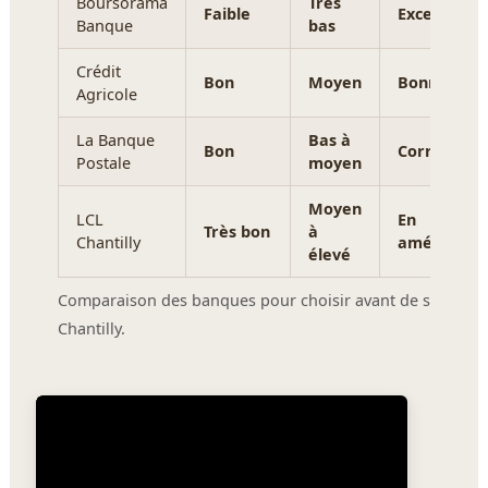
Boursorama
Très
Faible
Excellente
Banque
bas
Crédit
Bon
Moyen
Bonne
Agricole
La Banque
Bas à
Bon
Correct
Postale
moyen
Moyen
LCL
En
Très bon
à
Chantilly
améliorati
élevé
Comparaison des banques pour choisir avant de s’engager
Chantilly.