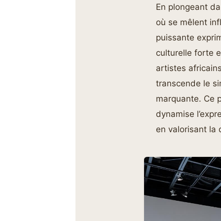
En plongeant dan
où se mêlent inf
puissante exprim
culturelle forte 
artistes africai
transcende le si
marquante. Ce p
dynamise l’expre
en valorisant la 