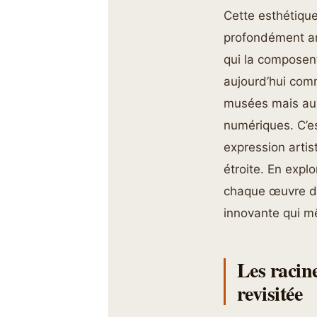
Cette esthétique
profondément ancr
qui la composent
aujourd’hui comm
musées mais aus
numériques. C’es
expression arti
étroite. En expl
chaque œuvre dia
innovante qui mê
Les racine
revisitée