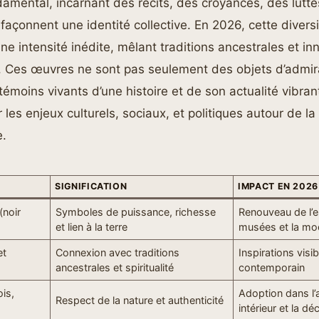
damental, incarnant des récits, des croyances, des lutte
 façonnent une identité collective. En 2026, cette diversi
ne intensité inédite, mêlant traditions ancestrales et in
 Ces œuvres ne sont pas seulement des objets d’admirat
émoins vivants d’une histoire et de son actualité vibran
r les enjeux culturels, sociaux, et politiques autour de 
e.
SIGNIFICATION
IMPACT EN 2026
(noir
Symboles de puissance, richesse
Renouveau de l’e
et lien à la terre
musées et la m
et
Connexion avec traditions
Inspirations visi
ancestrales et spiritualité
contemporain
ois,
Adoption dans 
Respect de la nature et authenticité
intérieur et la dé