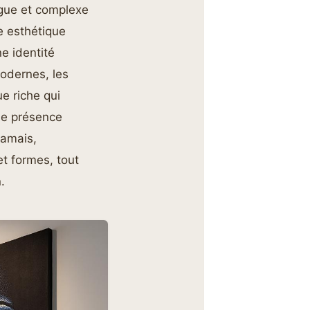
ongue et complexe
e esthétique
e identité
modernes, les
e riche qui
une présence
jamais,
t formes, tout
.