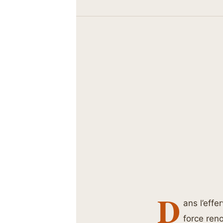
D
ans l’effe
force reno