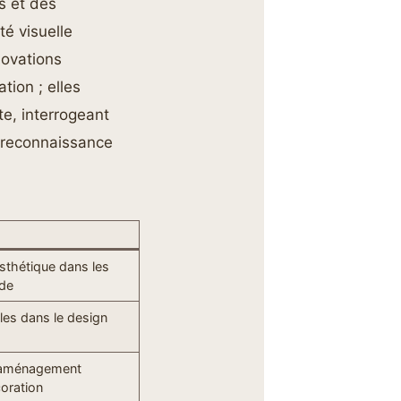
s et des
té visuelle
novations
ion ; elles
te, interrogeant
la reconnaissance
sthétique dans les
ode
bles dans le design
l’aménagement
coration