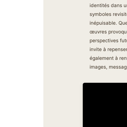
identités dans 
symboles revisit
inépuisable. Que 
œuvres provoquen
perspectives fut
invite à repense
également à renf
images, messages