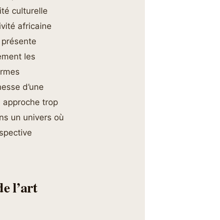
té culturelle
vité africaine
e présente
ement les
ormes
chesse d’une
e approche trop
ans un univers où
spective
e l’art