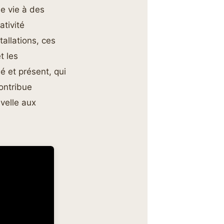
e vie à des
ativité
tallations, ces
t les
é et présent, qui
contribue
uvelle aux