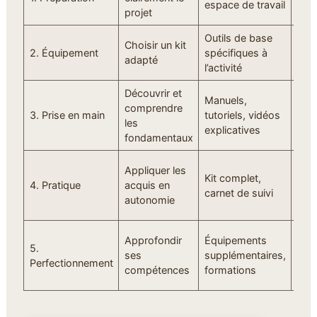
espace de travail
projet
bien
Outils de base
Opte
Choisir un kit
2. Équipement
spécifiques à
qual
adapté
l’activité
lon
Découvrir et
Reg
Manuels,
comprendre
gui
3. Prise en main
tutoriels, vidéos
les
pas
explicatives
fondamentaux
rien
Not
Appliquer les
Kit complet,
prog
4. Pratique
acquis en
carnet de suivi
ajus
autonomie
app
Rej
Approfondir
Équipements
5.
com
ses
supplémentaires,
Perfectionnement
pour
compétences
formations
et g