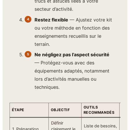
trucs et astuces liées à votre
secteur d’activité.
Restez flexible
— Ajustez votre kit
ou votre méthode en fonction des
enseignements recueillis sur le
terrain.
Ne négligez pas l’aspect sécurité
— Protégez-vous avec des
équipements adaptés, notamment
lors d’activités manuelles ou
techniques.
OUTILS
CON
ÉTAPE
OBJECTIF
RECOMMANDÉS
PRA
Définir
Priv
Liste de besoins,
1. Préparation
clairement le
lieu