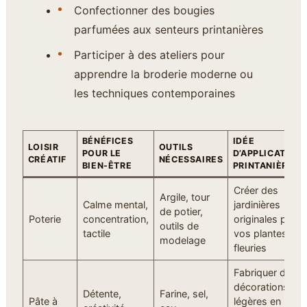
Confectionner des bougies
parfumées aux senteurs printanières
Participer à des ateliers pour
apprendre la broderie moderne ou
les techniques contemporaines
BÉNÉFICES
IDÉE
LOISIR
OUTILS
POUR LE
D’APPLICATION
CRÉATIF
NÉCESSAIRES
BIEN-ÊTRE
PRINTANIÈRE
Créer des
Argile, tour
Calme mental,
jardinières
de potier,
Poterie
concentration,
originales pour
outils de
tactile
vos plantes
modelage
fleuries
Fabriquer des
décorations
Détente,
Farine, sel,
Pâte à
légères en