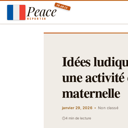
Aller
Peace
FRANCE
au
contenu
REPORTER
Idées ludiqu
une activité
maternelle
janvier 29, 2026
Non classé
4 min de lecture