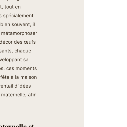
, tout en
els spécialement
bien souvent, il
ur métamorphoser
u décor des œufs
usants, chaque
éveloppant sa
tes, ces moments
 fête à la maison
ventail d’idées
 maternelle, afin
ternelle et