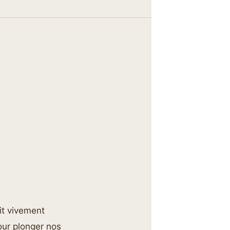
it vivement
our plonger nos