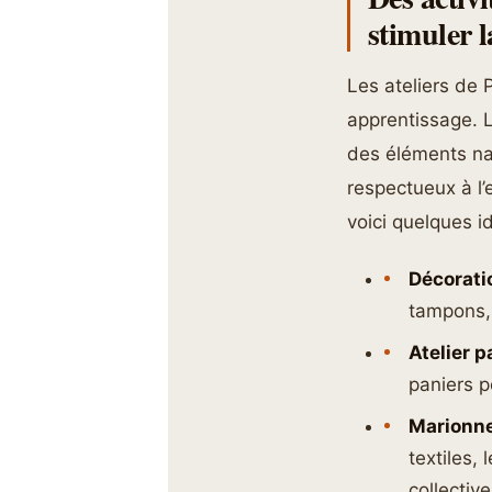
stimuler l
Les ateliers de 
apprentissage. L
des éléments na
respectueux à l’
voici quelques i
Décorati
tampons, 
Atelier p
paniers p
Marionne
textiles,
collective