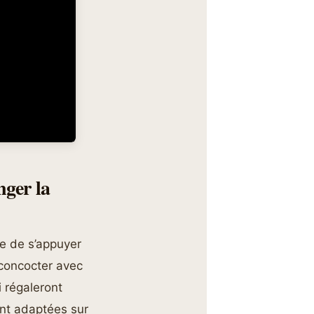
nger la
e de s’appuyer
 concocter avec
i régaleront
ent adaptées sur