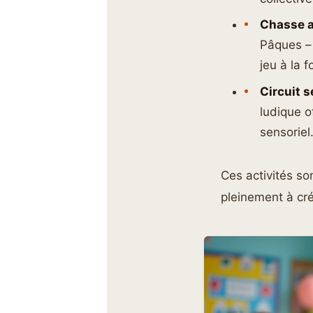
Chasse a
Pâques –
jeu à la fo
Circuit 
ludique o
sensoriel
Ces activités so
pleinement à cré