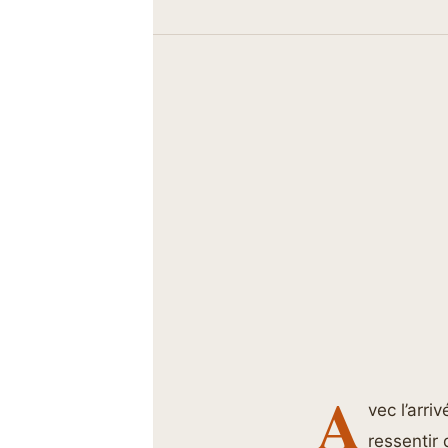
A
vec l’arr
ressentir