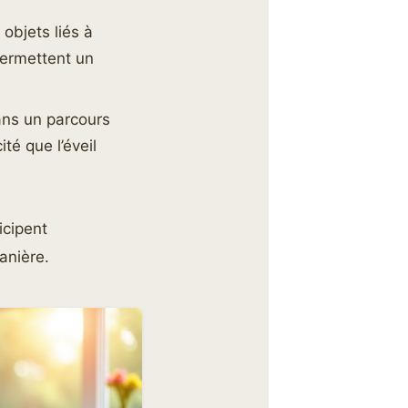
objets liés à
permettent un
dans un parcours
té que l’éveil
icipent
anière.