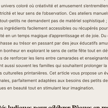
univers coloré où créativité et amusement s’entremêlent
otricité et leur sens de l’observation. Ces ateliers manu
tout-petits ne demandent pas de matériel sophistiqué ; 
ues ingrédients facilement accessibles ou récupérés po
vité en un temps magique d’apprentissage et de joie. D
chasse au trésor en passant par des jeux éducatifs am
n bonheur en explorant le sens de cette fête tout en d
lus de renforcer les liens entre camarades et enseignan
nt aussi souvent les familles qui souhaitent prolonger la
s culturelles printanières. Cet article vous propose un é
inales, parfaitement adaptées aux besoins des petits de
es en beauté tout en stimulant leur imagination.
ités ludiques pour célébrer Pâques en ma