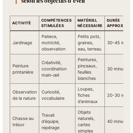
selon les objectifs d’éveil
COMPÉTENCES
MATÉRIEL
DURÉE
ACTIVITÉ
STIMULÉES
NÉCESSAIRE
APPROXIMAT
Patiece,
Petits pots,
Jardinage
motricité,
graines,
30-45 minut
observation
eau, terreau
Peintures,
Créativité,
Peinture
pinceaux,
coordination
30 minutes
printanière
feuilles
main-œil
blanches
Loupes,
Observation
Curiosité,
fiches
20-30 minut
de la nature
vocabulaire
d’animaux
Objets
Travail
Chasse au
naturels,
d’équipe,
40 minutes
trésor
cartes
repérage
simples