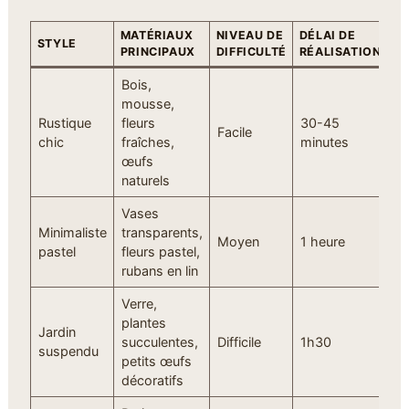
MATÉRIAUX
NIVEAU DE
DÉLAI DE
B
STYLE
PRINCIPAUX
DIFFICULTÉ
RÉALISATION
A
Bois,
mousse,
Rustique
fleurs
30-45
Facile
É
chic
fraîches,
minutes
œufs
naturels
Vases
Minimaliste
transparents,
Moyen
1 heure
M
pastel
fleurs pastel,
rubans en lin
Verre,
plantes
Jardin
M
succulentes,
Difficile
1h30
suspendu
él
petits œufs
décoratifs