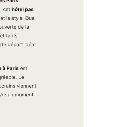
les Paris
, cet
hôtel pas
t le style. Que
ouverte de la
et tarifs
 de départ idéal
 à Paris
est
gréable. Le
porains viennent
ivre un moment