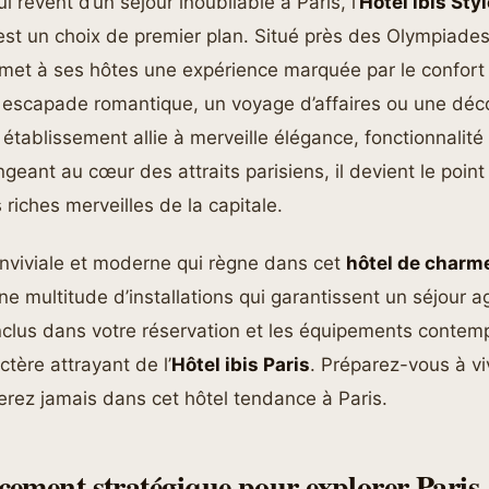
i rêvent d’un séjour inoubliable à Paris, l’
Hôtel ibis Sty
st un choix de premier plan. Situé près des Olympiades
met à ses hôtes une expérience marquée par le confort e
e escapade romantique, un voyage d’affaires ou une déc
t établissement allie à merveille élégance, fonctionnalité 
geant au cœur des attraits parisiens, il devient le point
 riches merveilles de la capitale.
nviviale et moderne qui règne dans cet
hôtel de charme
e multitude d’installations qui garantissent un séjour a
nclus dans votre réservation et les équipements contem
ctère attrayant de l’
Hôtel ibis Paris
. Préparez-vous à v
erez jamais dans cet hôtel tendance à Paris.
ement stratégique pour explorer Paris