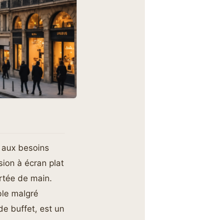
 aux besoins
ion à écran plat
ortée de main.
ble malgré
de buffet, est un