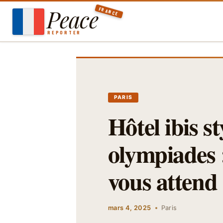
Aller
Peace
FRANCE
au
contenu
REPORTER
PARIS
Hôtel ibis s
olympiades 
vous attend 
mars 4, 2025
Paris