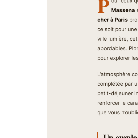
P
our ceux qu
Massena
e
cher à Paris
pro
ce soit pour un
ville lumière, ce
abordables. Plon
pour explorer les
L’atmosphère co
complétée par un
petit-déjeuner i
renforcer le cara
que vous n’oubli
Un emplac