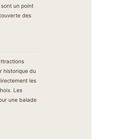
 sont un point
écouverte des
attractions
 historique du
directement les
choix. Les
pour une balade