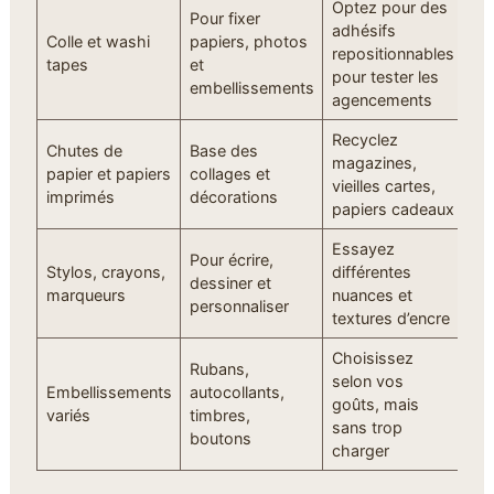
Optez pour des
Pour fixer
adhésifs
Colle et washi
papiers, photos
repositionnables
tapes
et
pour tester les
embellissements
agencements
Recyclez
Chutes de
Base des
magazines,
papier et papiers
collages et
vieilles cartes,
imprimés
décorations
papiers cadeaux
Essayez
Pour écrire,
Stylos, crayons,
différentes
dessiner et
marqueurs
nuances et
personnaliser
textures d’encre
Choisissez
Rubans,
selon vos
Embellissements
autocollants,
goûts, mais
variés
timbres,
sans trop
boutons
charger