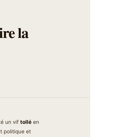
re la
é un vif
tollé
en
 politique et