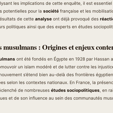
alysant les implications de cette enquête, il est essenti
s potentielles pour la
société
française et les mobilisati
ésultats de cette
analyse
ont déjà provoqué des
réact
urs politiques ainsi que des experts en études sociopolit
s musulmans : Origines et enjeux cont
sulmans
ont été fondés en Égypte en 1928 par Hassan 
romouvoir un islam modéré et de lutter contre les injustic
 mouvement s’étend bien au-delà des frontières égyptie
es selon les contextes nationaux. En France, la présen
éclenché de nombreuses
études sociopolitiques
, en r
iques et de son influence au sein des communautés mu