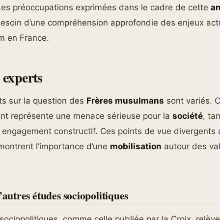
s préoccupations exprimées dans le cadre de cette
an
besoin d’une compréhension approfondie des enjeux act
am en France.
 experts
ts sur la question des
Frères musulmans
sont variés. 
t représente une menace sérieuse pour la
société
, ta
 engagement constructif. Ces points de vue divergents 
 montrent l’importance d’une
mobilisation
autour des va
’autres études sociopolitiques
sociopolitiques, comme celle publiée par la Croix, relè