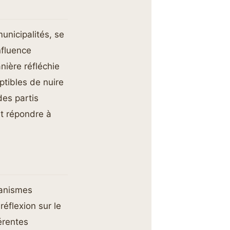
unicipalités, se
nfluence
nière réfléchie
ptibles de nuire
des partis
it répondre à
canismes
éflexion sur le
férentes