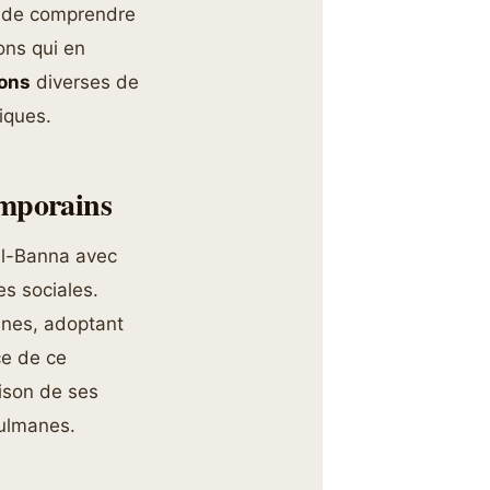
el de comprendre
ons qui en
ions
diverses de
iques.
emporains
al-Banna avec
es sociales.
nnes, adoptant
ce de ce
aison de ses
sulmanes.