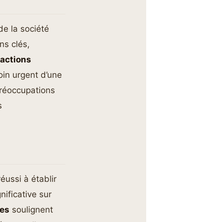
de la société
ns clés,
éactions
oin urgent d’une
réoccupations
s
éussi à établir
nificative sur
es
soulignent