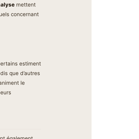
alyse
mettent
uels concernant
Certains estiment
ndis que d’autres
animent le
leurs
vent également