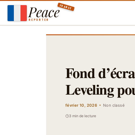
Aller
Peace
FRANCE
au
contenu
REPORTER
Fond d’écra
Leveling pou
février 10, 2026
Non classé
3 min de lecture