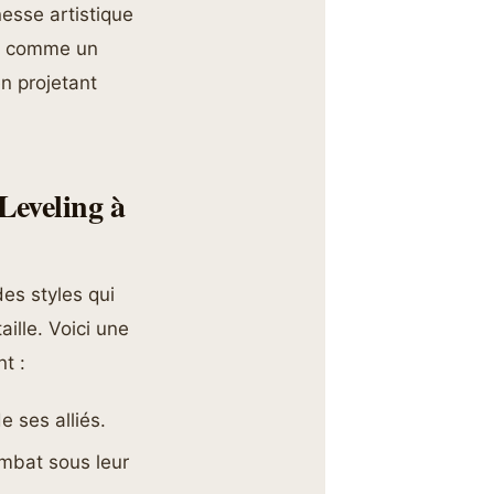
nesse artistique
ne comme un
en projetant
Leveling à
es styles qui
ille. Voici une
t :
 ses alliés.
mbat sous leur