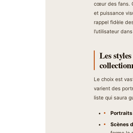
cœur des fans. C
et puissance vi
rappel fidèle de
l’utilisateur dan
Les style
collection
Le choix est va
varient des port
liste qui saura 
Portraits
Scènes d