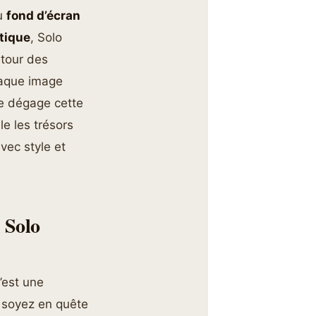
du
fond d’écran
tique
, Solo
tour des
haque image
que dégage cette
e les trésors
vec style et
 Solo
’est une
s soyez en quête