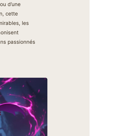
 ou d’une
n, cette
irables, les
monisent
fans passionnés