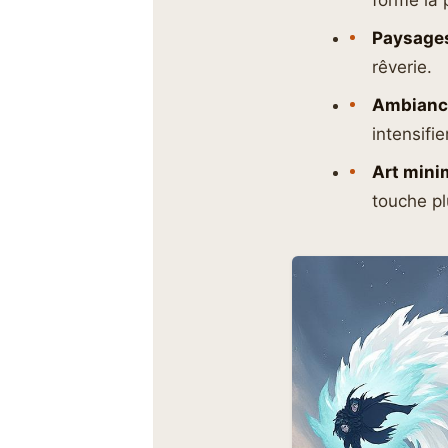
forme la 
Paysages
rêverie.
Ambiance
intensifie
Art minim
touche pl