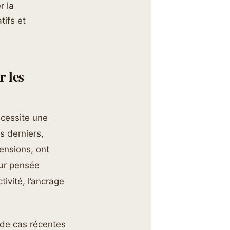
r la
tifs et
 les
écessite une
 derniers,
mensions, ont
eur pensée
tivité, l’ancrage
s de cas récentes