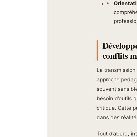
Orientat
compréhen
professio
Développe
conflits 
La transmission
approche pédago
souvent sensible
besoin d’outils 
critique. Cette p
dans des réalité
Tout d’abord, in