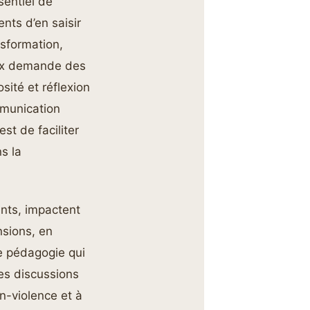
sentiel de
nts d’en saisir
nsformation,
paix demande des
sité et réflexion
mmunication
est de faciliter
s la
ents, impactent
nsions, en
ne pédagogie qui
les discussions
n-violence et à