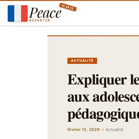
Aller
Peace
FRANCE
au
contenu
REPORTER
ACTUALITÉ
Expliquer l
aux adolesc
pédagogiqu
février 12, 2026
Actualité