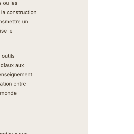
s ou les
 la construction
ansmettre un
se le
 outils
ndiaux aux
n enseignement
ation entre
e monde
mondiaux aux