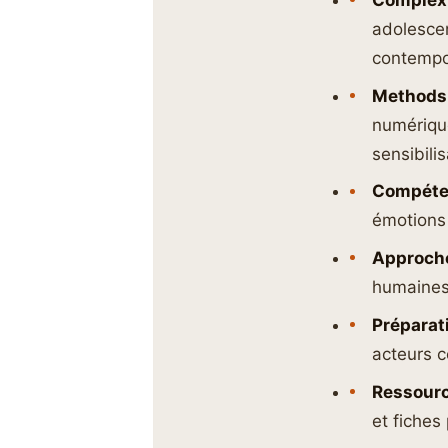
adolesce
contempo
Methods
numérique
sensibilis
Compéte
émotions 
Approche
humaines
Préparat
acteurs c
Ressour
et fiche