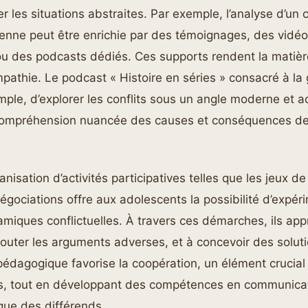
er les situations abstraites. Par exemple, l’analyse d’un 
rienne peut être enrichie par des témoignages, des vidé
u des podcasts dédiés. Ces supports rendent la matière
empathie. Le podcast « Histoire en séries » consacré à la
ple, d’explorer les conflits sous un angle moderne et a
 compréhension nuancée des causes et conséquences d
rganisation d’activités participatives telles que les jeux de
égociations offre aux adolescents la possibilité d’expér
amiques conflictuelles. À travers ces démarches, ils ap
couter les arguments adverses, et à concevoir des solut
édagogique favorise la coopération, un élément crucial 
els, tout en développant des compétences en communicat
ique des différends.