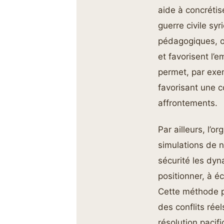
aide à concrétis
guerre civile sy
pédagogiques, o
et favorisent l’
permet, par exem
favorisant une
affrontements.
Par ailleurs, l’o
simulations de n
sécurité les dyn
positionner, à é
Cette méthode p
des conflits ré
résolution pacif