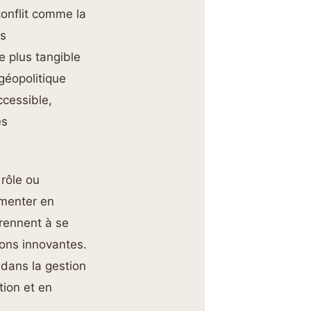
conflit comme la
os
 plus tangible
 géopolitique
ccessible,
es
 rôle ou
imenter en
prennent à se
ions innovantes.
dans la gestion
ion et en