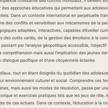
omplexité croissante des conflits mondiaux, il devient es
 des approches éducatives qui permettent aux adolesce
tiels. Dans un contexte international en perpétuelle tra
oire des conflits et sensibiliser aux mécanismes de la 
iques adaptées, interactives, capables d’éveiller curio
ers des outils variés, de la gestion des émotions à la co
 passant par l’analyse géopolitique accessible, l’objectif 
a compréhension mais aussi l’implication des jeunes dan
n dialogue pacifique et d’une citoyenneté éclairée.
diaux, tout en étant éloignés du quotidien des adolesc
ur environnement culturel et social. Comprendre ces te
rigines, mais aussi les modes de résolution, passe par u
torique et exercices pratiques tels que les jeux de rôle, 
ude de cas actuels. Dans ce contexte, l’éducation à la no