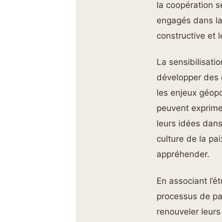
la coopération s
engagés dans la 
constructive et 
La sensibilisati
développer des 
les enjeux géopo
peuvent exprimer
leurs idées dans
culture de la pai
appréhender.
En associant l’é
processus de pai
renouveler leur