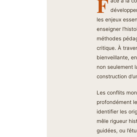
F
ace à la c
développer
les enjeux essen
enseigner l’hist
méthodes pédagog
critique. À trav
bienveillante, en
non seulement l
construction d’u
Les conflits mon
profondément le
identifier les o
mêle rigueur his
guidées, ou l’ét