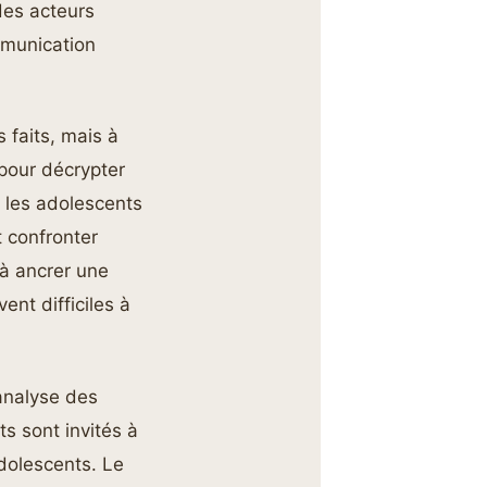
des acteurs
mmunication
 faits, mais à
pour décrypter
ù les adolescents
t confronter
 à ancrer une
ent difficiles à
’analyse des
s sont invités à
dolescents. Le