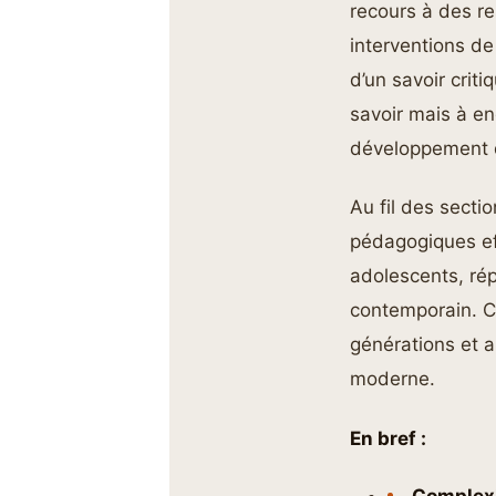
recours à des re
interventions de
d’un savoir crit
savoir mais à e
développement d
Au fil des secti
pédagogiques eff
adolescents, rép
contemporain. Ce
générations et 
moderne.
En bref :
Complexi