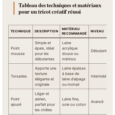
Tableau des techniques et matériaux
pour un tricot créatif réussi
MATÉRIAU
TECHNIQUE
DESCRIPTION
NIVEAU
RECOMMANDÉ
Simple et
Laine
Point
épais, idéal
acrylique
Débutant
mousse
pour les
douce ou
débutantes
mérinos
Apporte une
Laine épaisse
texture
à base de
Torsades
Intermédiaire
élégante et
laine d’alpaga
originale
ou mohair
Léger et
Point
aérien,
Laine fine,
Avancé
ajouré
parfait pour
soie ou coton
les châles