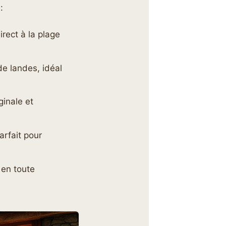
:
irect à la plage
de landes, idéal
ginale et
parfait pour
 en toute