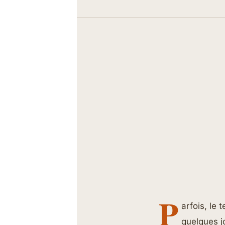
P
arfois, le 
quelques j