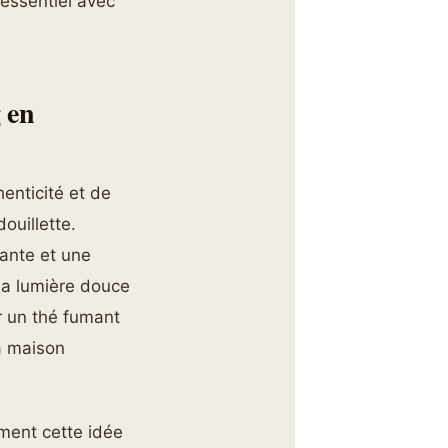
’essentiel avec
 en
enticité et de
ouillette.
tante et une
la lumière douce
er un thé fumant
a maison
ement cette idée