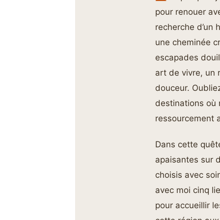
pour renouer av
recherche d’un h
une cheminée cré
escapades douill
art de vivre, un
douceur. Oubliez
destinations où
ressourcement a
Dans cette quête
apaisantes sur 
choisis avec so
avec moi cinq l
pour accueillir 