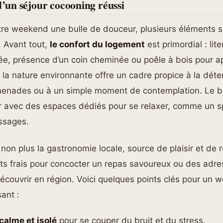
 d’un séjour cocooning réussi
otre weekend une bulle de douceur, plusieurs éléments 
. Avant tout,
le confort du logement
est primordial : lite
e, présence d’un coin cheminée ou poêle à bois pour ap
, la nature environnante offre un cadre propice à la déten
enades ou à un simple moment de contemplation. Le bi
ur avec des espaces dédiés pour se relaxer, comme un s
ssages.
non plus la gastronomie locale, source de plaisir et de r
its frais pour concocter un repas savoureux ou des adr
couvrir en région. Voici quelques points clés pour un 
ant :
 calme et isolé
pour se couper du bruit et du stress.