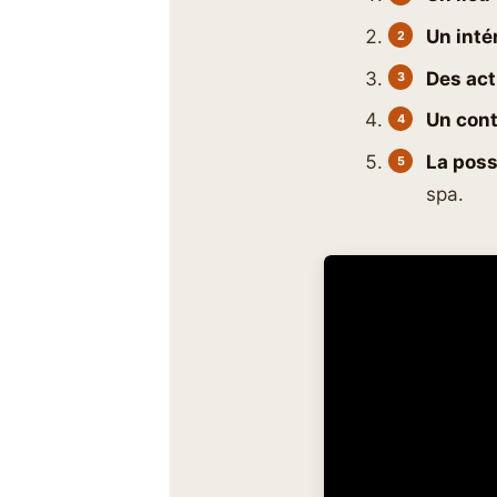
Un inté
Des act
Un cont
La poss
spa.