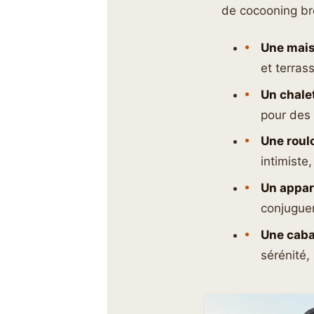
de cocooning bre
Une mais
et terras
Un chale
pour des 
Une roul
intimiste
Un appart
conjuguer
Une caba
sérénité,