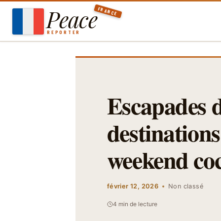
Aller
Peace
FRANCE
au
contenu
REPORTER
Escapades do
destinations
weekend co
février 12, 2026
Non classé
4 min de lecture