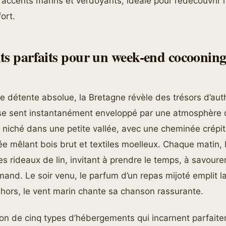
 accents marins et verdoyants, idéale pour redécouvrir l
ort.
ts parfaits pour un week-end cocooning
e détente absolue, la Bretagne révèle des trésors d’auth
 se sent instantanément enveloppé par une atmosphère d
 niché dans une petite vallée, avec une cheminée crépi
e mêlant bois brut et textiles moelleux. Chaque matin, 
 des rideaux de lin, invitant à prendre le temps, à savour
and. Le soir venu, le parfum d’un repas mijoté emplit l
hors, le vent marin chante sa chanson rassurante.
ion de cinq types d’hébergements qui incarnent parfait