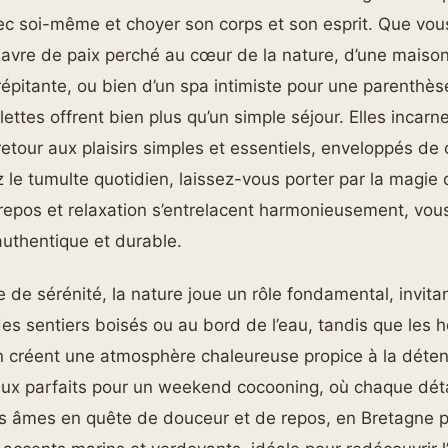
ec soi-même et choyer son corps et son esprit. Que vou
avre de paix perché au cœur de la nature, d’une maison
pitante, ou bien d’un spa intimiste pour une parenthèse
ettes offrent bien plus qu’un simple séjour. Elles incarn
 retour aux plaisirs simples et essentiels, enveloppés de 
 le tumulte quotidien, laissez-vous porter par la magie
 repos et relaxation s’entrelacent harmonieusement, vou
uthentique et durable.
 de sérénité, la nature joue un rôle fondamental, invit
des sentiers boisés ou au bord de l’eau, tandis que les
in créent une atmosphère chaleureuse propice à la déte
ieux parfaits pour un weekend cocooning, où chaque déta
les âmes en quête de douceur et de repos, en Bretagne p