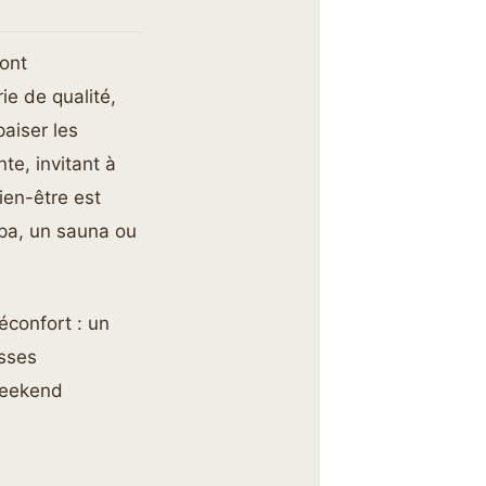
sont
rie de qualité,
aiser les
te, invitant à
en-être est
pa, un sauna ou
éconfort : un
esses
weekend