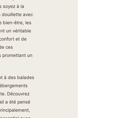
s soyez à la
 douillette avec
 bien-être, les
ent un véritable
confort et de
 de ces
s promettant un
ant à des balades
 hébergements
nte. Découvrez
il a été pensé
rincipalement,