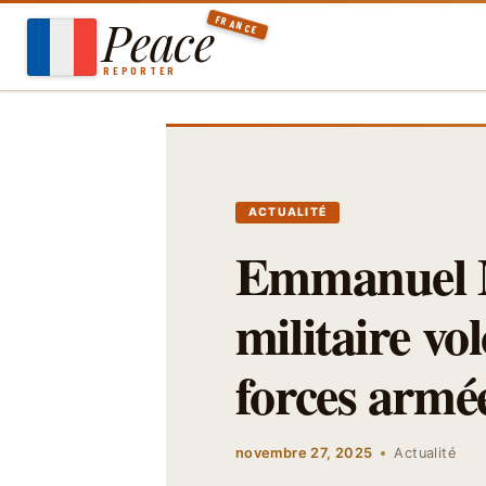
Aller
Peace
FRANCE
au
contenu
REPORTER
ACTUALITÉ
Emmanuel M
militaire vo
forces armé
novembre 27, 2025
Actualité