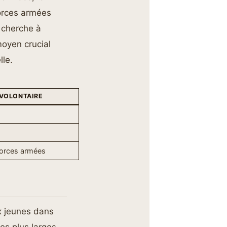
orces armées
 cherche à
 moyen crucial
lle.
 VOLONTAIRE
forces armées
ux jeunes dans
es plus larges