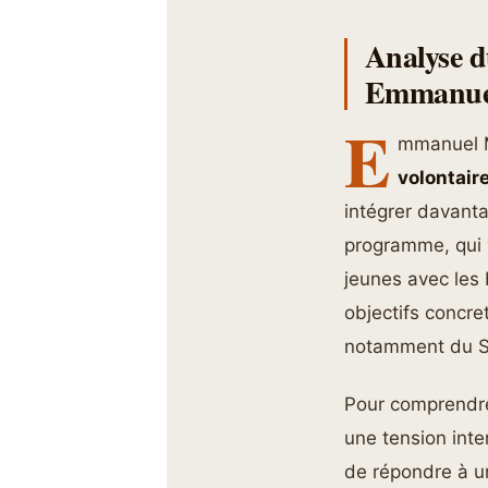
Analyse d
Emmanue
E
mmanuel M
volontair
intégrer davant
programme, qui v
jeunes avec les 
objectifs concre
notamment du Se
Pour comprendre 
une tension int
de répondre à u