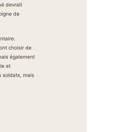
sé devrait
moigne de
ntaire.
ont choisir de
 mais également
le et
 soldats, mais