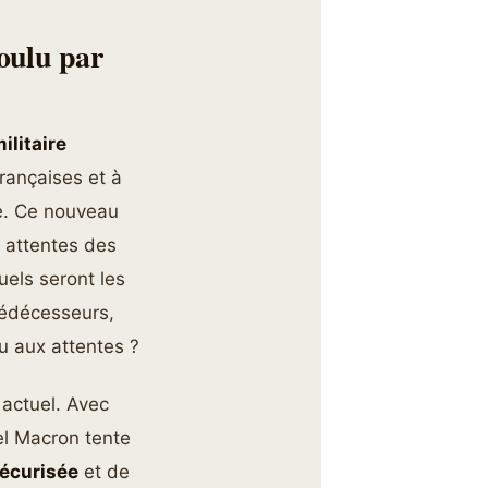
voulu par
ilitaire
rançaises et à
e. Ce nouveau
s attentes des
uels seront les
rédécesseurs,
u aux attentes ?
 actuel. Avec
el Macron tente
sécurisée
et de