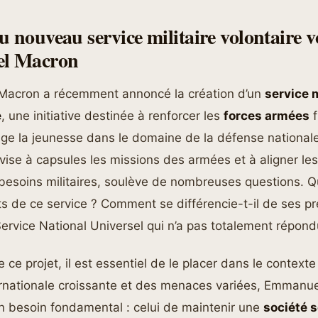
u nouveau service militaire volontaire 
l Macron
acron a récemment annoncé la création d’un
service m
e
, une initiative destinée à renforcer les
forces armées
f
age la jeunesse dans le domaine de la défense national
ise à capsules les missions des armées et à aligner le
besoins militaires, soulève de nombreuses questions. Q
ts de ce service ? Comment se différencie-t-il de ses p
rvice National Universel qui n’a pas totalement répond
ce projet, il est essentiel de le placer dans le contexte
ernationale croissante et des menaces variées, Emmanu
n besoin fondamental : celui de maintenir une
société 