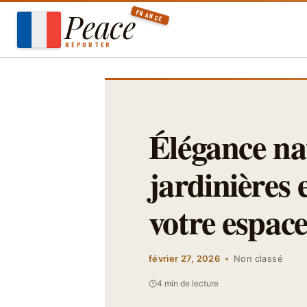
Aller
Peace
FRANCE
au
contenu
REPORTER
Élégance nat
jardinières 
votre espace
février 27, 2026
Non classé
4 min de lecture