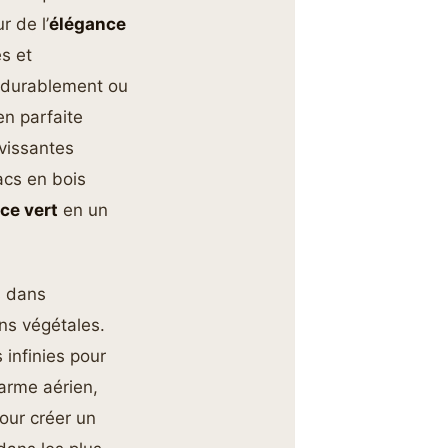
r de l’
élégance
s et
s durablement ou
en parfaite
avissantes
acs en bois
ce vert
en un
s dans
ns végétales.
 infinies pour
arme aérien,
our créer un