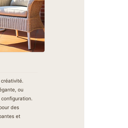
créativité.
égante, ou
configuration.
 pour des
mpantes et