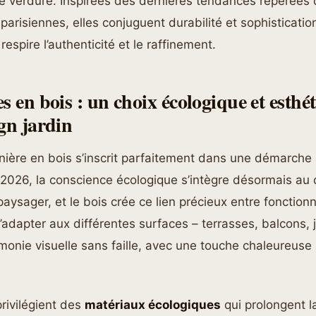
de verdure. Inspirées des dernières tendances repérées 
 parisiennes, elles conjuguent durabilité et sophisticatio
respire l’authenticité et le raffinement.
s en bois : un choix écologique et esthé
ign jardin
inière en bois s’inscrit parfaitement dans une démarch
n 2026, la conscience écologique s’intègre désormais au
ysager, et le bois crée ce lien précieux entre fonctionn
’adapter aux différentes surfaces – terrasses, balcons, 
monie visuelle sans faille, avec une touche chaleureuse
privilégient des
matériaux écologiques
qui prolongent l