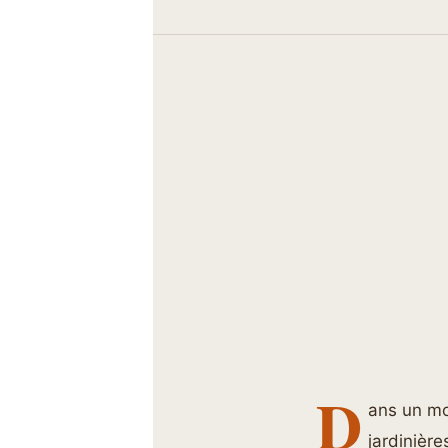
D
ans un mo
jardinière