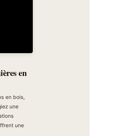
ières en
es en bois,
giez une
ations
offrent une