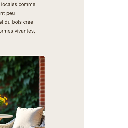
es locales comme
ent peu
el du bois crée
formes vivantes,