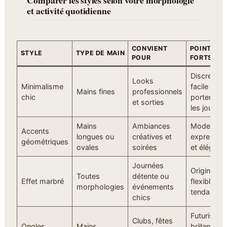
Comparer les styles selon votre morphologie
et activité quotidienne
CONVIENT
POINTS
STYLE
TYPE DE MAIN
POUR
FORTS
Discret,
Looks
Minimalisme
facile à
Mains fines
professionnels
chic
porter tou
et sorties
les jours
Mains
Ambiances
Moderne,
Accents
longues ou
créatives et
expressiv
géométriques
ovales
soirées
et élégant
Journées
Original,
Toutes
détente ou
Effet marbré
flexible et
morphologies
événements
tendance
chics
Futuriste,
Clubs, fêtes
Ongles
Mains
brillant, qui