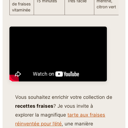
15 minutes
Très facile
menthe,
l
de fraises
citron vert
p
vitaminée
Vous souhaitez enrichir votre collection de
recettes fraises
? Je vous invite à
explorer la magnifique
tarte aux fraises
réinventée pour l’été
, une manière