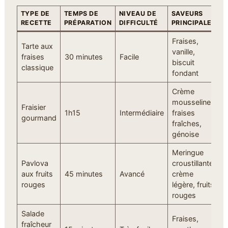
TYPE DE
TEMPS DE
NIVEAU DE
SAVEURS
O
RECETTE
PRÉPARATION
DIFFICULTÉ
PRINCIPALES
I
Fraises,
Tarte aux
D
vanille,
fraises
30 minutes
Facile
e
biscuit
classique
g
fondant
Crème
mousseline,
Fraisier
F
1h15
Intermédiaire
fraises
gourmand
a
fraîches,
génoise
Meringue
D
Pavlova
croustillante,
é
aux fruits
45 minutes
Avancé
crème
r
rouges
légère, fruits
f
rouges
Salade
Fraises,
D
fraîcheur