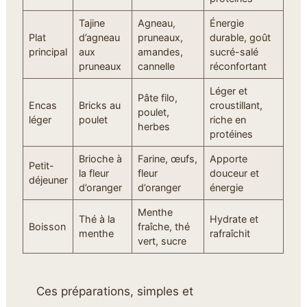
Tajine
Agneau,
Énergie
Plat
d’agneau
pruneaux,
durable, goût
principal
aux
amandes,
sucré-salé
pruneaux
cannelle
réconfortant
Léger et
Pâte filo,
Encas
Bricks au
croustillant,
poulet,
léger
poulet
riche en
herbes
protéines
Brioche à
Farine, œufs,
Apporte
Petit-
la fleur
fleur
douceur et
déjeuner
d’oranger
d’oranger
énergie
Menthe
Thé à la
Hydrate et
Boisson
fraîche, thé
menthe
rafraîchit
vert, sucre
Ces préparations, simples et