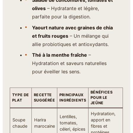
olives
– Hydratante et légère,
parfaite pour la digestion.
Yaourt nature avec graines de chia
et fruits rouges
– Un mélange qui
allie probiotiques et antioxydants.
Thé à la menthe fraîche
–
Hydratation et saveurs naturelles
pour éveiller les sens.
BÉNÉFICES
TYPE DE
RECETTE
PRINCIPAUX
POUR LE
PLAT
SUGGÉRÉE
INGRÉDIENTS
JEÛNE
Hydratation,
Lentilles,
Soupe
Harira
apport en
tomates,
chaude
marocaine
fibres et
céleri, épices
protéines