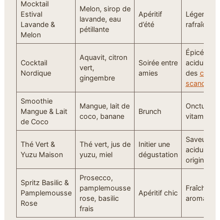
Mocktail
Melon, sirop de
Estival
Apéritif
Léger, flor
lavande, eau
Lavande &
d’été
rafraîchis
pétillante
Melon
Épicé et
Aquavit, citron
Cocktail
Soirée entre
acidulé, in
vert,
Nordique
amies
des
cockta
gingembre
scandinav
Smoothie
Mangue, lait de
Onctueux 
Mangue & Lait
Brunch
coco, banane
vitaminé
de Coco
Saveurs
Thé Vert &
Thé vert, jus de
Initier une
acidulées
Yuzu Maison
yuzu, miel
dégustation
originales
Prosecco,
Spritz Basilic &
pamplemousse
Fraîcheur
Pamplemousse
Apéritif chic
rose, basilic
aromatiqu
Rose
frais