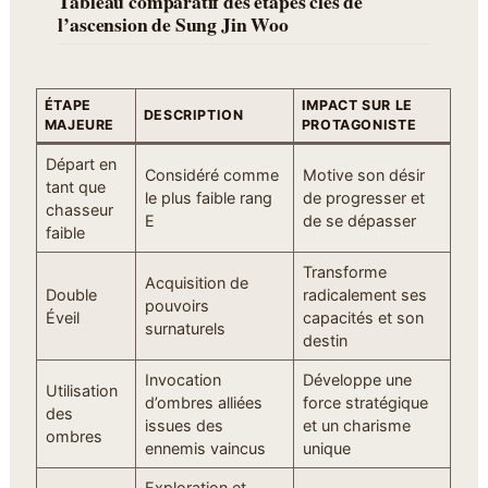
Tableau comparatif des étapes clés de
l’ascension de Sung Jin Woo
ÉTAPE
IMPACT SUR LE
DESCRIPTION
MAJEURE
PROTAGONISTE
Départ en
Considéré comme
Motive son désir
tant que
le plus faible rang
de progresser et
chasseur
E
de se dépasser
faible
Transforme
Acquisition de
Double
radicalement ses
pouvoirs
Éveil
capacités et son
surnaturels
destin
Invocation
Développe une
Utilisation
d’ombres alliées
force stratégique
des
issues des
et un charisme
ombres
ennemis vaincus
unique
Exploration et