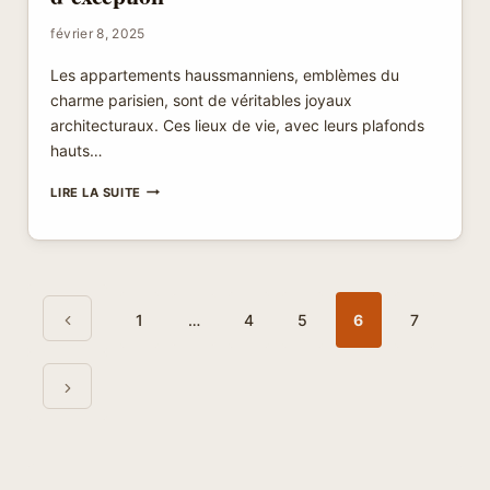
février 8, 2025
Les appartements haussmanniens, emblèmes du
charme parisien, sont de véritables joyaux
architecturaux. Ces lieux de vie, avec leurs plafonds
hauts…
RELOOKING
LIRE LA SUITE
APPARTEMENT
HAUSSMANNIEN
:
TRANSFORMEZ
VOTRE
Navigation
Page
ESPACE
de
1
…
4
5
6
7
EN
précédente
page
UN
LIEU
Page
D’EXCEPTION
suivante