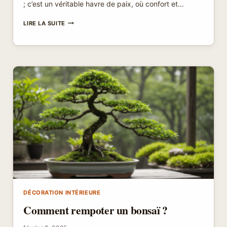
; c’est un véritable havre de paix, où confort et…
SALON
LIRE LA SUITE
MAROCAIN
À
SAINT-
ÉTIENNE
:
TRANSFORMEZ
VOTRE
ESPACE
AVEC
CES
ASTUCES
DÉCORATION INTÉRIEURE
Comment rempoter un bonsaï ?