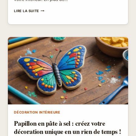
PRIX
LIRE LA SUITE
OURLET
RIDEAU
:
POURQUOI
INVESTIR
MAINTENANT
?
DÉCORATION INTÉRIEURE
Papillon en pâte à sel : créez votre
décoration unique en un rien de temps !