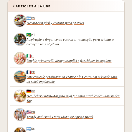
ARTICLES À LA UNE
★
ES
Decoración fácil y creativa para pasteles
PT
Inspiração e força: como encontrar motivação para estudar e
alcançar seus objetivos
IT
Unghie primaverili: design semplici e freschi per la stagione
FR
Une canicule persistante en France : le Centre-Est et l'Aude sous
un soleil implacable
DE
Herzlicher Guten-Morgen-Gruß für einen strahlenden Start in den
Tag
EN
Trendy and Fresh Outfit Ideas for Spring Break
ES