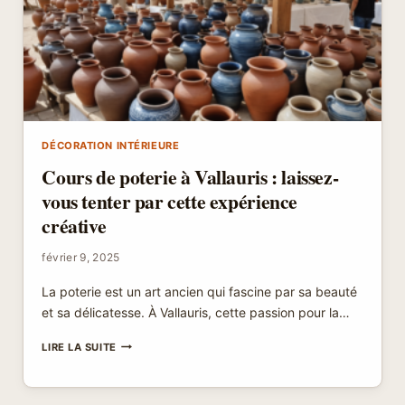
HAVRE
DE
PAIX
!
DÉCORATION INTÉRIEURE
Cours de poterie à Vallauris : laissez-
vous tenter par cette expérience
créative
février 9, 2025
La poterie est un art ancien qui fascine par sa beauté
et sa délicatesse. À Vallauris, cette passion pour la…
COURS
LIRE LA SUITE
DE
POTERIE
À