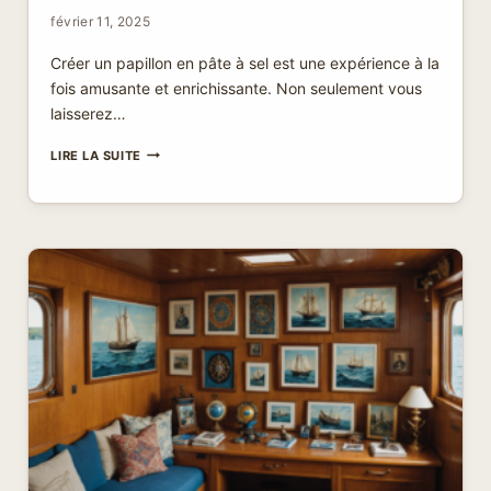
février 11, 2025
Créer un papillon en pâte à sel est une expérience à la
fois amusante et enrichissante. Non seulement vous
laisserez…
PAPILLON
LIRE LA SUITE
EN
PÂTE
À
SEL
:
CRÉEZ
VOTRE
DÉCORATION
UNIQUE
EN
UN
RIEN
DE
TEMPS
!