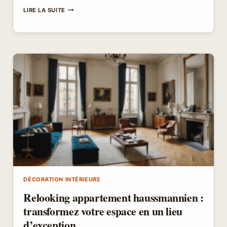
QUELLE
LIRE LA SUITE
PEIGNE
POUR
CARRELAGE
60×60
:
TROUVEZ
CELLE
QUI
TRANSFORME
VOS
PROJETS
DÉCORATION INTÉRIEURE
Relooking appartement haussmannien :
transformez votre espace en un lieu
d’exception