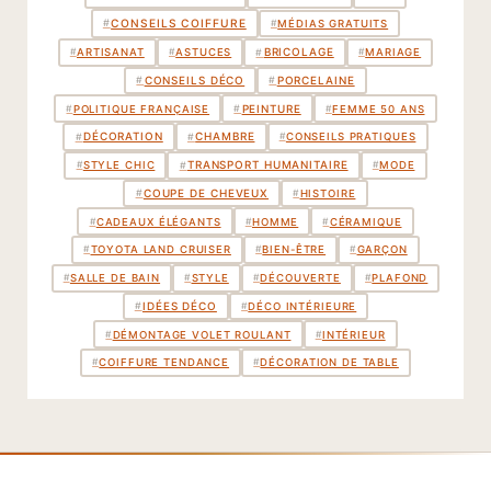
#
CONSEILS COIFFURE
#
MÉDIAS GRATUITS
BRICOLAGE
#
#
ARTISANAT
#
ASTUCES
#
MARIAGE
CONSEILS DÉCO
PORCELAINE
#
#
PEINTURE
#
#
POLITIQUE FRANÇAISE
#
FEMME 50 ANS
DÉCORATION
CHAMBRE
#
#
#
CONSEILS PRATIQUES
TRANSPORT HUMANITAIRE
#
#
STYLE CHIC
#
MODE
COUPE DE CHEVEUX
#
#
HISTOIRE
#
CADEAUX ÉLÉGANTS
#
HOMME
#
CÉRAMIQUE
#
TOYOTA LAND CRUISER
#
BIEN-ÊTRE
#
GARÇON
#
SALLE DE BAIN
#
STYLE
#
DÉCOUVERTE
#
PLAFOND
IDÉES DÉCO
#
#
DÉCO INTÉRIEURE
#
DÉMONTAGE VOLET ROULANT
#
INTÉRIEUR
#
COIFFURE TENDANCE
#
DÉCORATION DE TABLE