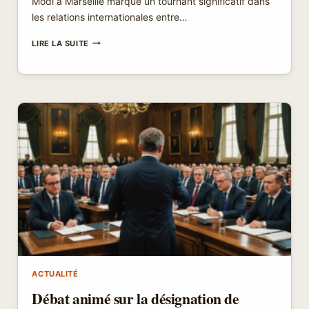
Modi à Marseille marque un tournant significatif dans
les relations internationales entre…
EMMANUEL
LIRE LA SUITE
MACRON
ET
NARENDRA
MODI
:
MARSEILLE,
UNE
NOUVELLE
VOIE
FACE
AUX
DÉFIS
DES
‘ROUTES
DE
LA
SOIE’
CHINOISES
ACTUALITÉ
Débat animé sur la désignation de