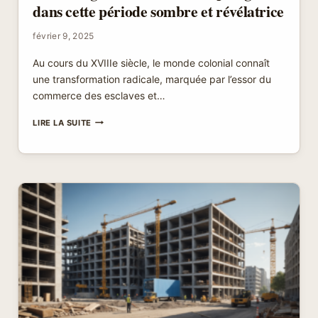
dans cette période sombre et révélatrice
février 9, 2025
Au cours du XVIIIe siècle, le monde colonial connaît
une transformation radicale, marquée par l’essor du
commerce des esclaves et…
L’ESCLAVAGE
LIRE LA SUITE
AU
18ÈME
SIÈCLE
:
PLONGEZ
DANS
CETTE
PÉRIODE
SOMBRE
ET
RÉVÉLATRICE