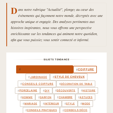
D
ans notre rubrique "Actualité", plongez au cœur des
événements qui façonnent notre monde, décryptés avec une
approche unique et engagée. Des analyses pertinentes aux
histoires inspirantes, nous vous offrons une perspective
enrichissante sur les tendances qui animent notre quotidien,
afin que vous puissiez vous sentir connecté et informé.
SUJETS TENDANCE
DÉCORATION INTÉRIEURE
#
COIFFURE
#
STYLE DE CHEVEUX
#
JARDINAGE
#
#
CONSEILS COIFFURE
#
DÉCORATION DE TABLE
PORCELAINE
#
#
DIY
#
DÉCOUVERTE
#
HISTOIRE
CHAMBRE
#
#
HOMME
#
GARÇON
#
ASTUCES
#
MARIAGE
#
INTÉRIEUR
#
STYLE
#
MODE
CONSEILS DÉCO
#
#
CONSEILS PRATIQUES