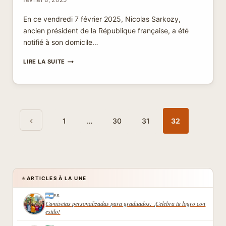
En ce vendredi 7 février 2025, Nicolas Sarkozy,
ancien président de la République française, a été
notifié à son domicile…
NICOLAS
LIRE LA SUITE
SARKOZY
DEVIENT
LE
PREMIER
ANCIEN
Navigation
Page
PRÉSIDENT
de
1
…
30
31
32
À
précédente
page
PORTER
UN
BRACELET
ÉLECTRONIQUE
ARTICLES À LA UNE
★
ES
Camisetas personalizadas para graduados: ¡Celebra tu logro con
estilo!