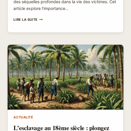
des séquelles profondes dans la vie des victimes. Cet
article explore l’importance…
UNE
LIRE LA SUITE
PREMIÈRE
DEMANDE
DE
COMPENSATION
POUR
UNE
VICTIME
D’AGRESSION
SEXUELLE
IMPLIQUANT
L’ABBÉ
PIERRE
ACTUALITÉ
L’esclavage au 18ème siècle : plongez