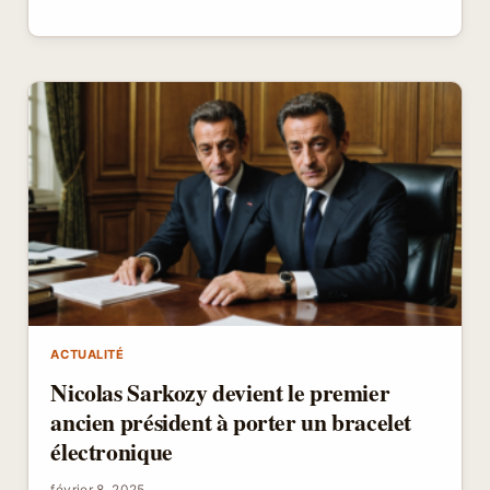
BAYROU
APPELLE
À
UN
DÉBAT
ÉLARGI
SUR
LA
DÉFINITION
DE
L’IDENTITÉ
FRANÇAISE
AU-
DELÀ
DU
DROIT
DU
SOL.
ACTUALITÉ
Nicolas Sarkozy devient le premier
ancien président à porter un bracelet
électronique
février 8, 2025