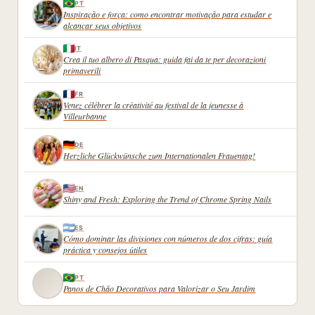
PT
Inspiração e força: como encontrar motivação para estudar e
alcançar seus objetivos
IT
Crea il tuo albero di Pasqua: guida fai da te per decorazioni
primaverili
FR
Venez célébrer la créativité au festival de la jeunesse à
Villeurbanne
DE
Herzliche Glückwünsche zum Internationalen Frauentag!
EN
Shiny and Fresh: Exploring the Trend of Chrome Spring Nails
ES
Cómo dominar las divisiones con números de dos cifras: guía
práctica y consejos útiles
PT
Panos de Chão Decorativos para Valorizar o Seu Jardim