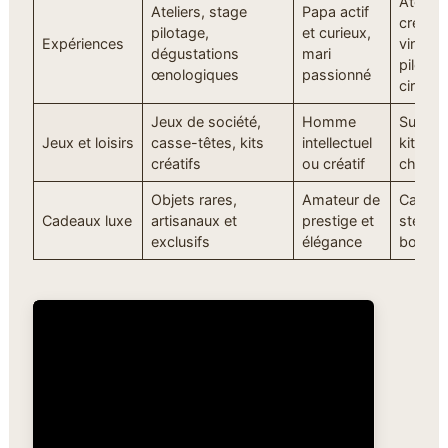
Atelier
Ateliers, stage
Papa actif
créatio
pilotage,
et curieux,
Expériences
vin, st
dégustations
mari
pilotag
œnologiques
passionné
circuit
Jeux de société,
Homme
Sudoku
Jeux et loisirs
casse-têtes, kits
intellectuel
kit cult
créatifs
ou créatif
champ
Objets rares,
Amateur de
Carafe c
Cadeaux luxe
artisanaux et
prestige et
stellar
exclusifs
élégance
box ca