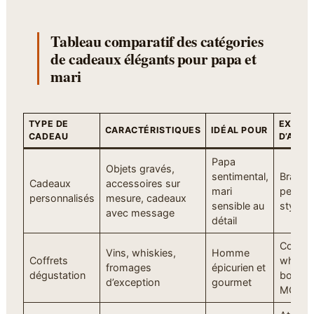
Tableau comparatif des catégories
de cadeaux élégants pour papa et
mari
TYPE DE
EXEMP
CARACTÉRISTIQUES
IDÉAL POUR
CADEAU
D’ACHA
Papa
Objets gravés,
sentimental,
Bracele
Cadeaux
accessoires sur
mari
personn
personnalisés
mesure, cadeaux
sensible au
stylo g
avec message
détail
Coffret
Vins, whiskies,
Homme
Coffrets
whisky 
fromages
épicurien et
dégustation
box fr
d’exception
gourmet
MOF