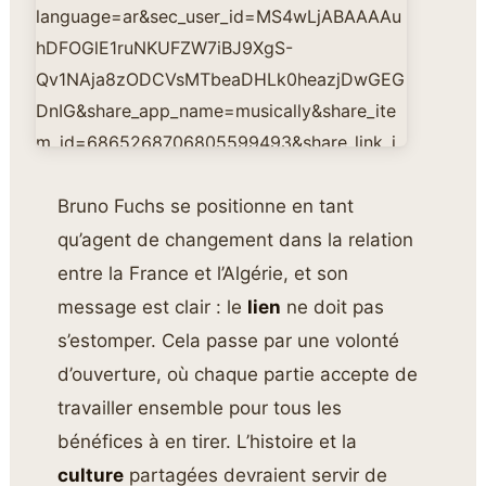
language=ar&sec_user_id=MS4wLjABAAAAu
hDFOGlE1ruNKUFZW7iBJ9XgS-
Qv1NAja8zODCVsMTbeaDHLk0heazjDwGEG
DnIG&share_app_name=musically&share_ite
m_id=6865268706805599493&share_link_i
d=350fd414-f607-4b2b-9b94-
f6f0cd65c938&u_code=d4e821jekee7hh&us
Bruno Fuchs se positionne en tant
er_id=6653805699115974662
qu’agent de changement dans la relation
entre la France et l’Algérie, et son
message est clair : le
lien
ne doit pas
s’estomper. Cela passe par une volonté
d’ouverture, où chaque partie accepte de
travailler ensemble pour tous les
bénéfices à en tirer. L’histoire et la
culture
partagées devraient servir de