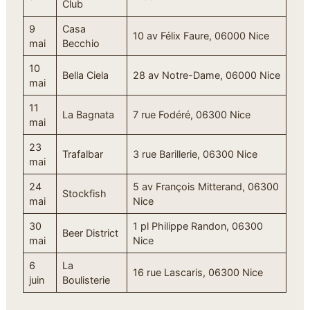
Club
9
Casa
10 av Félix Faure, 06000 Nice
mai
Becchio
10
Bella Ciela
28 av Notre-Dame, 06000 Nice
mai
11
La Bagnata
7 rue Fodéré, 06300 Nice
mai
23
Trafalbar
3 rue Barillerie, 06300 Nice
mai
24
5 av François Mitterand, 06300
Stockfish
mai
Nice
30
1 pl Philippe Randon, 06300
Beer District
mai
Nice
6
La
16 rue Lascaris, 06300 Nice
juin
Boulisterie