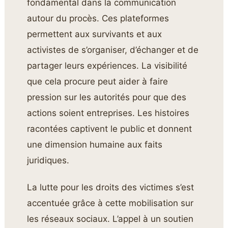
fondamental dans la communication
@c.bechstein_paris and
autour du procès. Ces plateformes
@pianos.international for letting me
permettent aux survivants et aux
use this wonderdul grand piano
activistes de s’organiser, d’échanger et de
Bechstein for the video !
#piano
#gims
partager leurs expériences. La visibilité
#ninao
#publicpiano
que cela procure peut aider à faire
♬ son original – Aurelien Froissart
pression sur les autorités pour que des
actions soient entreprises. Les histoires
racontées captivent le public et donnent
une dimension humaine aux faits
juridiques.
La lutte pour les droits des victimes s’est
accentuée grâce à cette mobilisation sur
les réseaux sociaux. L’appel à un soutien