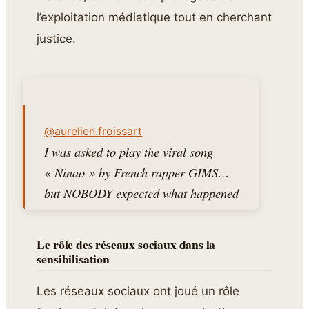
l’exploitation médiatique tout en cherchant
justice.
@aurelien.froissart
I was asked to play the viral song
« Ninao » by French rapper GIMS…
but NOBODY expected what happened
next !! . Thanks @Gims for joining me
! . . And thanks to the genius
Le rôle des réseaux sociaux dans la
saxophonist @mimi who decided to
sensibilisation
make an EPIC improvisation 🎷 go
Les réseaux sociaux ont joué un rôle
follow him ! . Thanks to