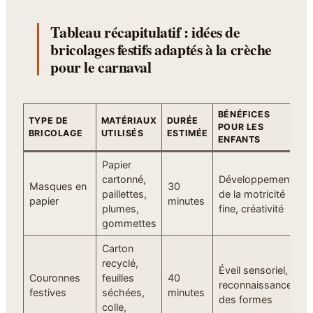
Tableau récapitulatif : idées de
bricolages festifs adaptés à la crèche
pour le carnaval
BÉNÉFICES
TYPE DE
MATÉRIAUX
DURÉE
POUR LES
BRICOLAGE
UTILISÉS
ESTIMÉE
ENFANTS
Papier
cartonné,
Développement
Masques en
30
paillettes,
de la motricité
papier
minutes
plumes,
fine, créativité
gommettes
Carton
recyclé,
Éveil sensoriel,
Couronnes
feuilles
40
reconnaissance
festives
séchées,
minutes
des formes
colle,