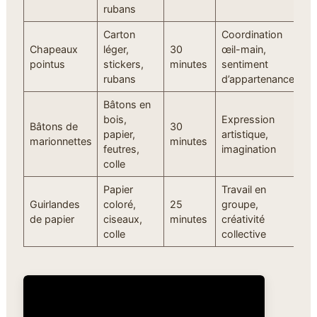
rubans
Carton
Coordination
Chapeaux
léger,
30
œil-main,
pointus
stickers,
minutes
sentiment
rubans
d’appartenance
Bâtons en
bois,
Expression
Bâtons de
30
papier,
artistique,
marionnettes
minutes
feutres,
imagination
colle
Papier
Travail en
Guirlandes
coloré,
25
groupe,
de papier
ciseaux,
minutes
créativité
colle
collective