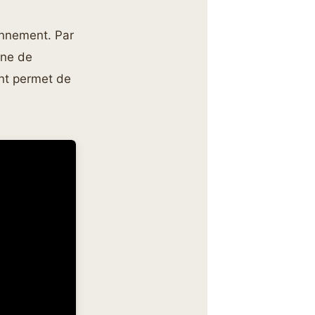
onnement. Par
one de
nt permet de