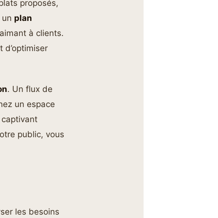
plats proposés,
, un
plan
aimant à clients.
 d’optimiser
on
. Un flux de
ginez un espace
 captivant
votre public, vous
yser les besoins