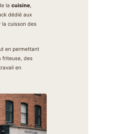
de la
cuisine
,
ruck dédié aux
r la cuisson des
out en permettant
friteuse, des
ravail en