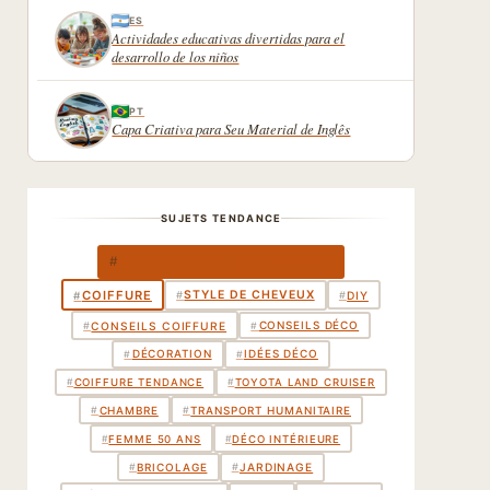
ES
Actividades educativas divertidas para el
desarrollo de los niños
PT
Capa Criativa para Seu Material de Inglês
SUJETS TENDANCE
DÉCORATION INTÉRIEURE
#
COIFFURE
STYLE DE CHEVEUX
#
#
DIY
#
CONSEILS DÉCO
#
CONSEILS COIFFURE
#
DÉCORATION
IDÉES DÉCO
#
#
#
COIFFURE TENDANCE
#
TOYOTA LAND CRUISER
CHAMBRE
TRANSPORT HUMANITAIRE
#
#
#
FEMME 50 ANS
#
DÉCO INTÉRIEURE
BRICOLAGE
#
#
JARDINAGE