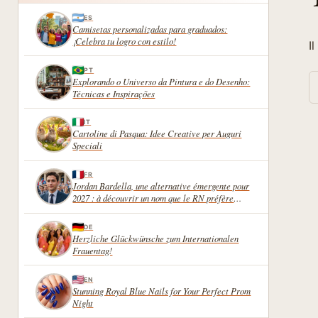
ES
Camisetas personalizadas para graduados:
¡Celebra tu logro con estilo!
I
PT
R
Explorando o Universo da Pintura e do Desenho:
Técnicas e Inspirações
IT
Cartoline di Pasqua: Idee Creative per Auguri
Speciali
FR
Jordan Bardella, une alternative émergente pour
2027 : à découvrir un nom que le RN préfère
garder sous silence
DE
Herzliche Glückwünsche zum Internationalen
Frauentag!
EN
Stunning Royal Blue Nails for Your Perfect Prom
Night