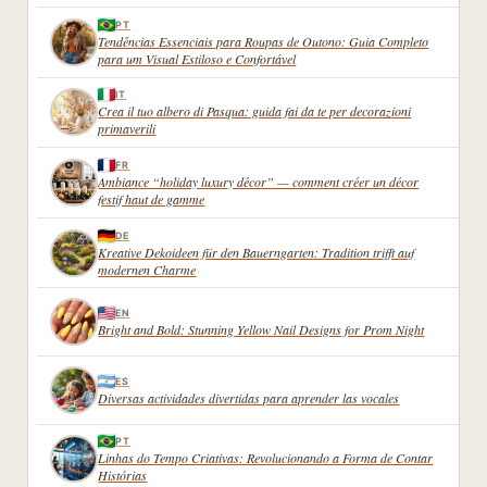
PT
Tendências Essenciais para Roupas de Outono: Guia Completo
para um Visual Estiloso e Confortável
IT
Crea il tuo albero di Pasqua: guida fai da te per decorazioni
primaverili
FR
Ambiance “holiday luxury décor” — comment créer un décor
festif haut de gamme
DE
Kreative Dekoideen für den Bauerngarten: Tradition trifft auf
modernen Charme
EN
Bright and Bold: Stunning Yellow Nail Designs for Prom Night
ES
Diversas actividades divertidas para aprender las vocales
PT
Linhas do Tempo Criativas: Revolucionando a Forma de Contar
Histórias