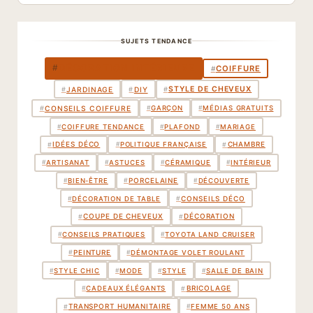
SUJETS TENDANCE
DÉCORATION INTÉRIEURE
#
COIFFURE
#
STYLE DE CHEVEUX
#
JARDINAGE
#
DIY
#
#
CONSEILS COIFFURE
#
GARÇON
#
MÉDIAS GRATUITS
#
COIFFURE TENDANCE
#
PLAFOND
#
MARIAGE
IDÉES DÉCO
CHAMBRE
#
#
#
POLITIQUE FRANÇAISE
#
ARTISANAT
#
ASTUCES
#
CÉRAMIQUE
#
INTÉRIEUR
PORCELAINE
#
#
BIEN-ÊTRE
#
DÉCOUVERTE
CONSEILS DÉCO
#
#
DÉCORATION DE TABLE
COUPE DE CHEVEUX
DÉCORATION
#
#
#
CONSEILS PRATIQUES
#
TOYOTA LAND CRUISER
PEINTURE
#
#
DÉMONTAGE VOLET ROULANT
#
STYLE CHIC
#
MODE
#
STYLE
#
SALLE DE BAIN
BRICOLAGE
#
#
CADEAUX ÉLÉGANTS
TRANSPORT HUMANITAIRE
#
#
FEMME 50 ANS