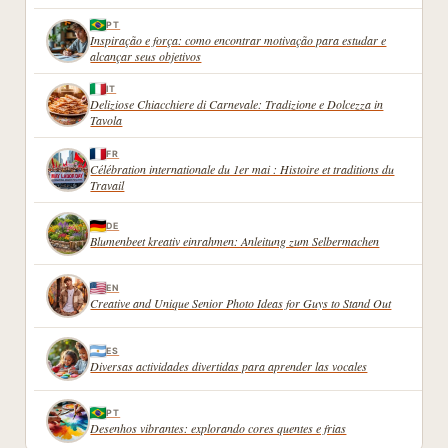
PT
Inspiração e força: como encontrar motivação para estudar e
alcançar seus objetivos
IT
Deliziose Chiacchiere di Carnevale: Tradizione e Dolcezza in
Tavola
FR
Célébration internationale du 1er mai : Histoire et traditions du
Travail
DE
Blumenbeet kreativ einrahmen: Anleitung zum Selbermachen
EN
Creative and Unique Senior Photo Ideas for Guys to Stand Out
ES
Diversas actividades divertidas para aprender las vocales
PT
Desenhos vibrantes: explorando cores quentes e frias