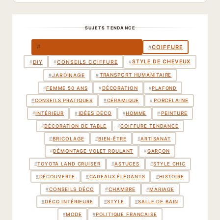
SUJETS TENDANCE
DÉCORATION INTÉRIEURE
#
COIFFURE
#
STYLE DE CHEVEUX
#
DIY
#
CONSEILS COIFFURE
#
TRANSPORT HUMANITAIRE
#
JARDINAGE
#
DÉCORATION
#
#
FEMME 50 ANS
#
PLAFOND
PORCELAINE
#
#
CONSEILS PRATIQUES
#
CÉRAMIQUE
IDÉES DÉCO
PEINTURE
#
#
#
INTÉRIEUR
#
HOMME
#
DÉCORATION DE TABLE
#
COIFFURE TENDANCE
BRICOLAGE
#
#
BIEN-ÊTRE
#
ARTISANAT
#
DÉMONTAGE VOLET ROULANT
#
GARÇON
#
TOYOTA LAND CRUISER
#
ASTUCES
#
STYLE CHIC
#
DÉCOUVERTE
#
CADEAUX ÉLÉGANTS
#
HISTOIRE
CONSEILS DÉCO
CHAMBRE
#
#
#
MARIAGE
#
DÉCO INTÉRIEURE
#
STYLE
#
SALLE DE BAIN
#
MODE
#
POLITIQUE FRANÇAISE