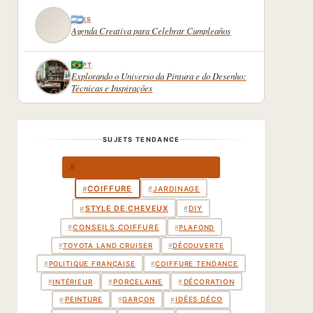
ES
Agenda Creativa para Celebrar Cumpleaños
PT
Explorando o Universo da Pintura e do Desenho:
Técnicas e Inspirações
SUJETS TENDANCE
DÉCORATION INTÉRIEURE
#
COIFFURE
#
#
JARDINAGE
STYLE DE CHEVEUX
#
DIY
#
#
CONSEILS COIFFURE
#
PLAFOND
#
TOYOTA LAND CRUISER
#
DÉCOUVERTE
#
POLITIQUE FRANÇAISE
#
COIFFURE TENDANCE
PORCELAINE
DÉCORATION
#
#
#
INTÉRIEUR
PEINTURE
IDÉES DÉCO
#
#
#
GARÇON