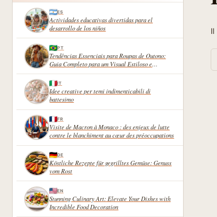
ES
Actividades educativas divertidas para el
desarrollo de los niños
I
PT
R
Tendências Essenciais para Roupas de Outono:
Guia Completo para um Visual Estiloso e
Confortável
IT
Idee creative per temi indimenticabili di
battesimo
FR
Visite de Macron à Monaco : des enjeux de lutte
contre le blanchiment au cœur des préoccupations
DE
Köstliche Rezepte für gegrilltes Gemüse: Genuss
vom Rost
EN
Stunning Culinary Art: Elevate Your Dishes with
Incredible Food Decoration