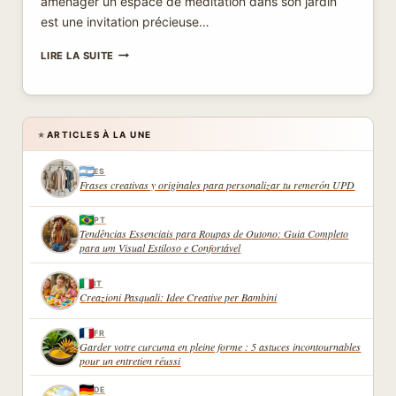
aménager un espace de méditation dans son jardin
est une invitation précieuse…
CONSTRUIRE
LIRE LA SUITE
UNE
ANNEXE
PACIFIQUE
DANS
VOTRE
ARTICLES À LA UNE
★
JARDIN
POUR
ES
CRÉER
Frases creativas y originales para personalizar tu remerón UPD
UN
ESPACE
PT
DE
Tendências Essenciais para Roupas de Outono: Guia Completo
MÉDITATION
para um Visual Estiloso e Confortável
ET
REPOS
IT
Creazioni Pasquali: Idee Creative per Bambini
FR
Garder votre curcuma en pleine forme : 5 astuces incontournables
pour un entretien réussi
DE