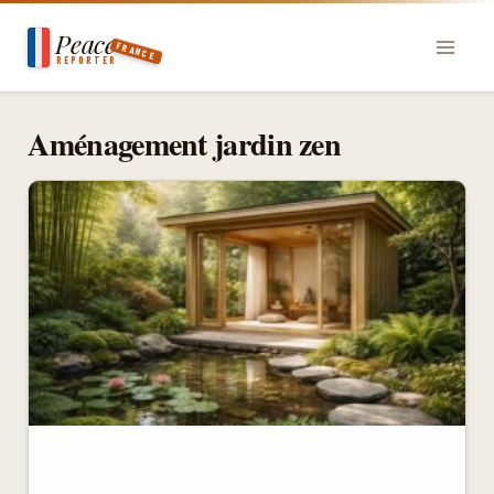
Aller
Peace
au
FRANCE
REPORTER
contenu
Aménagement jardin zen