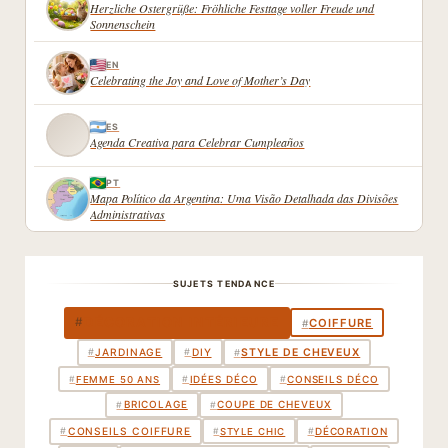
Herzliche Ostergrüße: Fröhliche Festtage voller Freude und
Sonnenschein
EN
Celebrating the Joy and Love of Mother’s Day
ES
Agenda Creativa para Celebrar Cumpleaños
PT
Mapa Político da Argentina: Uma Visão Detalhada das Divisões
Administrativas
SUJETS TENDANCE
DÉCORATION INTÉRIEURE
#
COIFFURE
#
STYLE DE CHEVEUX
#
JARDINAGE
#
DIY
#
IDÉES DÉCO
CONSEILS DÉCO
#
#
#
FEMME 50 ANS
BRICOLAGE
COUPE DE CHEVEUX
#
#
DÉCORATION
#
CONSEILS COIFFURE
#
#
STYLE CHIC